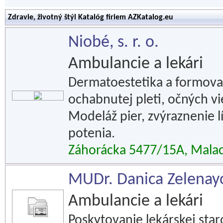
Zdravie, životný štýl Katalóg firiem AZKatalog.eu
Niobé, s. r. o.
Ambulancie a lekári
Dermatoestetika a formovan
ochabnutej pleti, očných vie
Modeláž pier, zvýraznenie 
potenia.
Záhorácka 5477/15A, Mala
MUDr. Danica Zelenayov
Ambulancie a lekári
Poskytovanie lekárskej staro