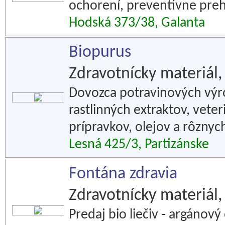
ochorení, preventívne preh
Hodská 373/38, Galanta
Biopurus
Zdravotnícky materiál,
Dovozca potravinových výr
rastlinných extraktov, vete
prípravkov, olejov a rôzny
Lesná 425/3, Partizánske
Fontána zdravia
Zdravotnícky materiál,
Predaj bio liečiv - argánový