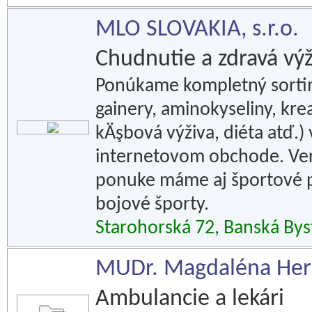
MLO SLOVAKIA, s.r.o.
Chudnutie a zdravá výž
Ponúkame kompletný sortim
gainery, aminokyseliny, krea
kÄşbová výživa, diéta atď.)
internetovom obchode. Vern
ponuke máme aj športové po
bojové športy.
Starohorská 72, Banská Bys
MUDr. Magdaléna Herd
Ambulancie a lekári