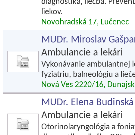
diagnostika, liečba. Preven
liekov.
Novohradská 17, Lučenec
MUDr. Miroslav Gašpar
Ambulancie a lekári
Vykonávanie ambulantnej le
fyziatriu, balneológiu a lieč
Nová Ves 2220/16, Dunajsk
MUDr. Elena Budinská
Ambulancie a lekári
Otorinolaryngológia a foniat