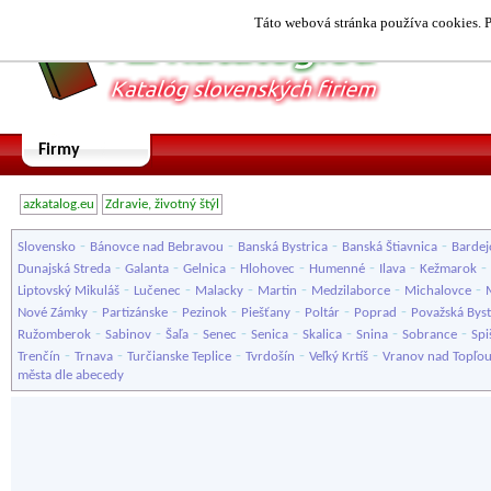
Táto webová stránka používa cookies. P
Firmy
azkatalog.eu
Zdravie, životný štýl
-
-
-
-
Slovensko
Bánovce nad Bebravou
Banská Bystrica
Banská Štiavnica
Bardej
-
-
-
-
-
-
-
Dunajská Streda
Galanta
Gelnica
Hlohovec
Humenné
Ilava
Kežmarok
-
-
-
-
-
-
Liptovský Mikuláš
Lučenec
Malacky
Martin
Medzilaborce
Michalovce
-
-
-
-
-
-
Nové Zámky
Partizánske
Pezinok
Piešťany
Poltár
Poprad
Považská Byst
-
-
-
-
-
-
-
-
Ružomberok
Sabinov
Šaľa
Senec
Senica
Skalica
Snina
Sobrance
Spi
-
-
-
-
-
Trenčín
Trnava
Turčianske Teplice
Tvrdošín
Veľký Krtíš
Vranov nad Topľo
města dle abecedy