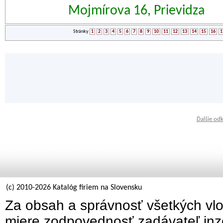
Mojmírova 16, Prievidza
Stránky
1
2
3
4
5
6
7
8
9
10
11
12
13
14
15
16
1
Ďalšie od
(c) 2010-2026 Katalóg firiem na Slovensku
Za obsah a správnosť všetkých vlo
miere zodpovednosť zadávateľ inz