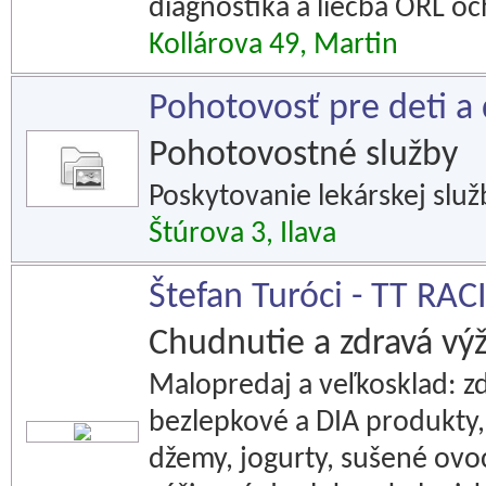
diagnostika a liečba ORL oc
Kollárova 49, Martin
Pohotovosť pre deti a d
Pohotovostné služby
Poskytovanie lekárskej služ
Štúrova 3, Ilava
Štefan Turóci - TT RAC
Chudnutie a zdravá výž
Malopredaj a veľkosklad: zd
bezlepkové a DIA produkty, š
džemy, jogurty, sušené ovo