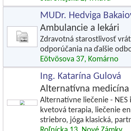
MUDr. Hedviga Bakaiov
Ambulancie a lekári
Zdravotná starostlivosť vr
odporúčania na ďalšie odbo
Eötvösova 37, Komárno
Ing. Katarína Gulová
Alternatívna medicína
Alternatívne liečenie - NE
kvetová terapia, liečenie e
striebro, jóga klasická, par
Roľnícka 13, Nové Zámky