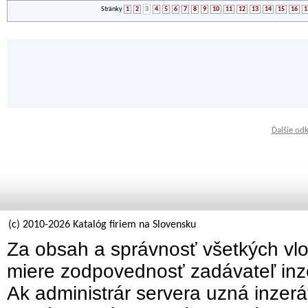
Stránky
1
2
3
4
5
6
7
8
9
10
11
12
13
14
15
16
1
Ďalšie od
(c) 2010-2026 Katalóg firiem na Slovensku
Za obsah a správnosť všetkých vlo
miere zodpovednosť zadávateľ inz
Ak administrár servera uzná inzer