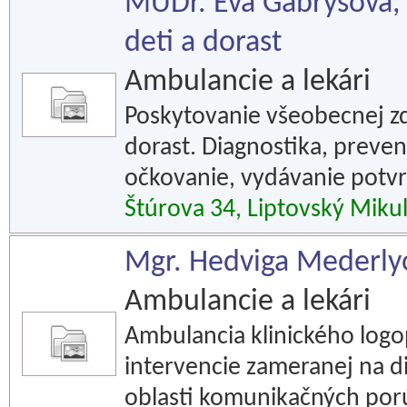
MUDr. Eva Gabryšová,
deti a dorast
Ambulancie a lekári
Poskytovanie všeobecnej zdr
dorast. Diagnostika, preven
očkovanie, vydávanie potv
Štúrova 34, Liptovský Miku
Mgr. Hedviga Mederlyo
Ambulancie a lekári
Ambulancia klinického logo
intervencie zameranej na d
oblasti komunikačných por