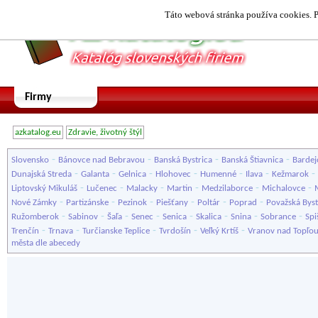
Táto webová stránka používa cookies. P
Firmy
azkatalog.eu
Zdravie, životný štýl
-
-
-
-
Slovensko
Bánovce nad Bebravou
Banská Bystrica
Banská Štiavnica
Bardej
-
-
-
-
-
-
-
Dunajská Streda
Galanta
Gelnica
Hlohovec
Humenné
Ilava
Kežmarok
-
-
-
-
-
-
Liptovský Mikuláš
Lučenec
Malacky
Martin
Medzilaborce
Michalovce
-
-
-
-
-
-
Nové Zámky
Partizánske
Pezinok
Piešťany
Poltár
Poprad
Považská Byst
-
-
-
-
-
-
-
-
Ružomberok
Sabinov
Šaľa
Senec
Senica
Skalica
Snina
Sobrance
Spi
-
-
-
-
-
Trenčín
Trnava
Turčianske Teplice
Tvrdošín
Veľký Krtíš
Vranov nad Topľo
města dle abecedy