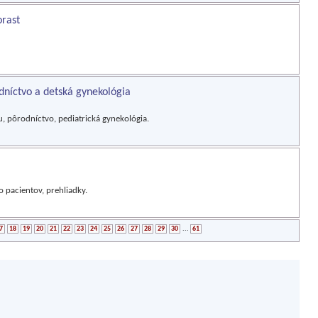
orast
níctvo a detská gynekológia
, pôrodníctvo, pediatrická gynekológia.
 o pacientov, prehliadky.
7
18
19
20
21
22
23
24
25
26
27
28
29
30
...
61