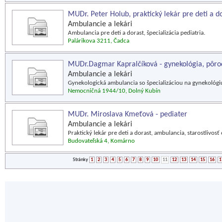
MUDr. Peter Holub, praktický lekár pre deti a d
Ambulancie a lekári
Ambulancia pre deti a dorast, špecializácia pediatria.
Palárikova 3211, Čadca
MUDr.Dagmar Kapralčíková - gynekológia, pôrod
Ambulancie a lekári
Gynekologická ambulancia so špecializáciou na gynekológiu
Nemocničná 1944/10, Dolný Kubín
MUDr. Miroslava Kmeťová - pediater
Ambulancie a lekári
Praktický lekár pre deti a dorast, ambulancia, starostlivosť
Budovateľská 4, Komárno
Stránky
1
2
3
4
5
6
7
8
9
10
11
12
13
14
15
16
1