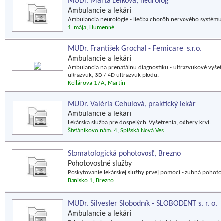
MUDr. Marta Lelková, neurológ
Ambulancie a lekári
Ambulancia neurológie - liečba chorôb nervového systému, r
1. mája, Humenné
MUDr. František Grochal - Femicare, s.r.o.
Ambulancie a lekári
Ambulancia na prenatálnu diagnostiku - ultrazvukové vyšet
ultrazvuk, 3D / 4D ultrazvuk plodu.
Kollárova 17A, Martin
MUDr. Valéria Cehulová, praktický lekár
Ambulancie a lekári
Lekárska služba pre dospelých. Vyšetrenia, odbery krvi.
Štefánikovo nám. 4, Spišská Nová Ves
Stomatologická pohotovosť, Brezno
Pohotovostné služby
Poskytovanie lekárskej služby prvej pomoci - zubná pohoto
Banisko 1, Brezno
MUDr. Silvester Slobodník - SLOBODENT s. r. o.
Ambulancie a lekári