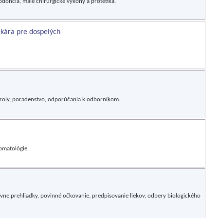
odoncia, malé chirurgické výkony a protetika.
ekára pre dospelých
troly, poradenstvo, odporúčania k odborníkom.
tomatológie.
vne prehliadky, povinné očkovanie, predpisovanie liekov, odbery biologického