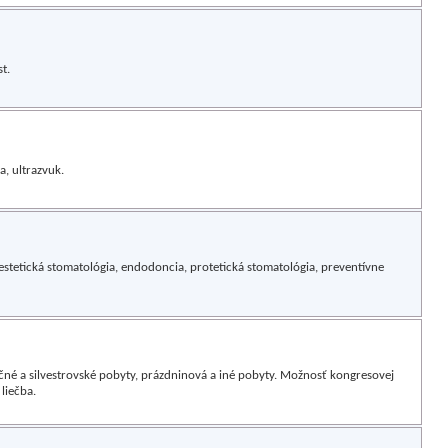
t.
, ultrazvuk.
estetická stomatológia, endodoncia, protetická stomatológia, preventívne
očné a silvestrovské pobyty, prázdninová a iné pobyty. Možnosť kongresovej
liečba.