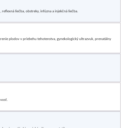
eflexná liečba, obstreky, infúzna a injekčná liečba.
renie plodov v priebehu tehotenstva, gynekologický ultrazvuk, prenatálny
vosť.