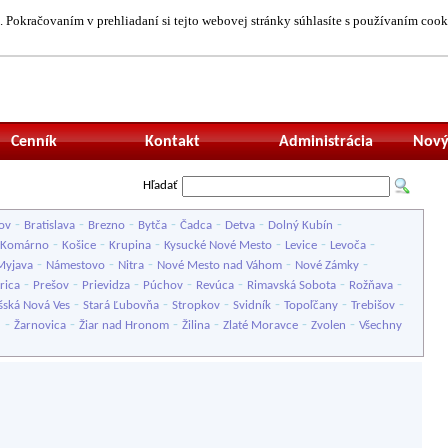
 Pokračovaním v prehliadaní si tejto webovej stránky súhlasíte s používaním cook
Neprihlásený uží
Cenník
Kontakt
Administrácia
Nový
Hľadať
-
-
-
-
-
-
-
ov
Bratislava
Brezno
Bytča
Čadca
Detva
Dolný Kubín
-
-
-
-
-
-
Komárno
Košice
Krupina
Kysucké Nové Mesto
Levice
Levoča
-
-
-
-
-
Myjava
Námestovo
Nitra
Nové Mesto nad Váhom
Nové Zámky
-
-
-
-
-
-
-
rica
Prešov
Prievidza
Púchov
Revúca
Rimavská Sobota
Rožňava
-
-
-
-
-
-
šská Nová Ves
Stará Ľubovňa
Stropkov
Svidník
Topoľčany
Trebišov
-
-
-
-
-
-
u
Žarnovica
Žiar nad Hronom
Žilina
Zlaté Moravce
Zvolen
Všechny