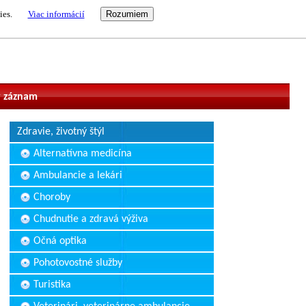
ies.
Viac informácií
vateľ
 záznam
Zdravie, životný štýl
Alternatívna medicína
Ambulancie a lekári
Choroby
Chudnutie a zdravá výživa
Očná optika
Pohotovostné služby
Turistika