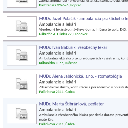
Zubná ambulancia - prevencia, estetická stomatológia, end
Partizánska 3265/6, Poprad
MUDr. Jozef Polačik - ambulancia praktického l
Ambulancie a lekári
Všeobecné lekárstvo, návštevy doma, infúzna terapia, EKG.
Nábrežie A. Hlinku 27, Hlohovec
MUDr. Ivan Babušík, všeobecný lekár
Ambulancie a lekári
Ambulantná lekárska prax pre dospelých - vyšetrenia, kon
Rúbanisko II. 77, Lučenec
MUDr. Alena Jablonická, s.r.o. - stomatológia
Ambulancie a lekári
Zdravotnícke služby, konzultácie a poradenstvo v oblasti s
Palárikova 2311, Čadca
MUDr. Marta Štibrániová, pediater
Ambulancie a lekári
Ambulancia všeobecného lekára pre deti a dorast, preventí
materiálu.
Palárikova 2311, Čadca