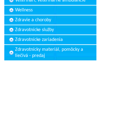
Veterinári, veterinárne ambulancie
Wellness
Zdravie a choroby
Zdravotnícke služby
Zdravotnícke zariadenia
Zdravotnícky materiál, pomôcky a
liečivá - predaj