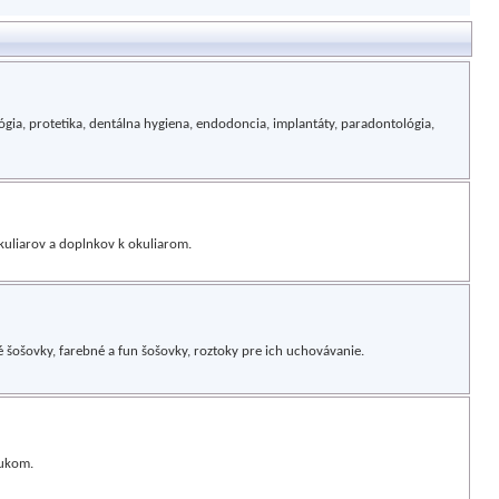
ógia, protetika, dentálna hygiena, endodoncia, implantáty, paradontológia,
kuliarov a doplnkov k okuliarom.
šošovky, farebné a fun šošovky, roztoky pre ich uchovávanie.
vukom.