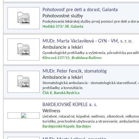
Pohotovosť pre deti a dorast, Galanta
Pohotovostné služby
Poskytovanie lekárskej služby prvej pomoci pre deti a doras
Hodská 373/ 38, Galanta
MUDr. Marta Václavíková - GYN - VM, s. r. o.
Ambulancie a lekári
Gynekologické prehliadky a vyšetrenia, pôrodnícka poradňa
Klincová 237/15, Bratislava-Ružinov
MUDr. Peter Fencik, stomatológ
Ambulancie a lekári
Stomatologická ambulancia - stomatologická starostlivosť, 
prehliadky a konzultácie.
ČSA 6, Banská Bystrica
BARDEJOVSKÉ KÚPELE a. s.
Wellness
Liečebné, relaxačné, kúpeľné, wellness, víkendové, veľkon
turistiky, prechodné ubytovania a stravovanie, ambulantná 
Bardejovské Kúpele, Bardejov