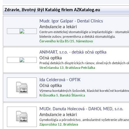
Zdravie, životný štýl Katalóg firiem AZKatalog.eu
Mudr. Igor Gašpar - Dental Clinics
Ambulancie a lekári
Centrum estetickej stomatológie a implantológie - stomatol
bielenie zubov, preventívna a detská stomatológia.
Červeného kríža 85/25, Námestovo
ANIMART, s.r.o. - detská očná optika
Očná optika
Predaj detských dioptrických rámov, slnečných detských o
Strečnianska 13, Bratislava-Petržalka
Ida Celderová - OPTIK
Očná optika
Výmena kontaktných šošoviek, klasické korekčné kontaktné 
Križovatka 5, Banská Štiavnica
MUDr. Danuta Holecová - DAHOL MED, s.r.o.
Ambulancie a lekári
Gynekológia a pôrodníctvo, ambulantné vyšetrenie ultraz
Záporožska 12, Bratislava