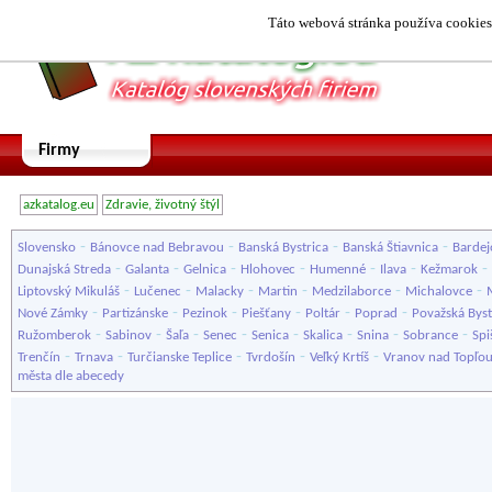
Táto webová stránka používa cookies.
Firmy
azkatalog.eu
Zdravie, životný štýl
-
-
-
-
Slovensko
Bánovce nad Bebravou
Banská Bystrica
Banská Štiavnica
Bardej
-
-
-
-
-
-
-
Dunajská Streda
Galanta
Gelnica
Hlohovec
Humenné
Ilava
Kežmarok
-
-
-
-
-
-
Liptovský Mikuláš
Lučenec
Malacky
Martin
Medzilaborce
Michalovce
-
-
-
-
-
-
Nové Zámky
Partizánske
Pezinok
Piešťany
Poltár
Poprad
Považská Byst
-
-
-
-
-
-
-
-
Ružomberok
Sabinov
Šaľa
Senec
Senica
Skalica
Snina
Sobrance
Spi
-
-
-
-
-
Trenčín
Trnava
Turčianske Teplice
Tvrdošín
Veľký Krtíš
Vranov nad Topľo
města dle abecedy