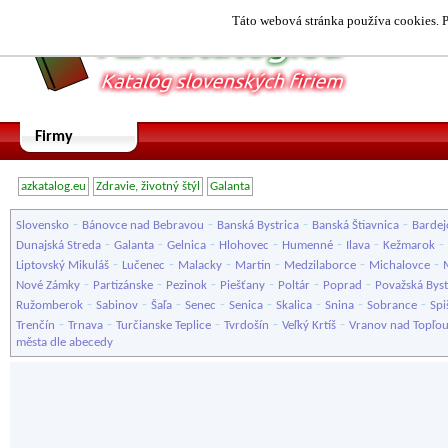
Táto webová stránka používa cookies. P
Firmy
azkatalog.eu
Zdravie, životný štýl
Galanta
-
-
-
-
Slovensko
Bánovce nad Bebravou
Banská Bystrica
Banská Štiavnica
Bardej
-
-
-
-
-
-
-
Dunajská Streda
Galanta
Gelnica
Hlohovec
Humenné
Ilava
Kežmarok
-
-
-
-
-
-
Liptovský Mikuláš
Lučenec
Malacky
Martin
Medzilaborce
Michalovce
-
-
-
-
-
-
Nové Zámky
Partizánske
Pezinok
Piešťany
Poltár
Poprad
Považská Byst
-
-
-
-
-
-
-
-
Ružomberok
Sabinov
Šaľa
Senec
Senica
Skalica
Snina
Sobrance
Spi
-
-
-
-
-
Trenčín
Trnava
Turčianske Teplice
Tvrdošín
Veľký Krtíš
Vranov nad Topľo
města dle abecedy