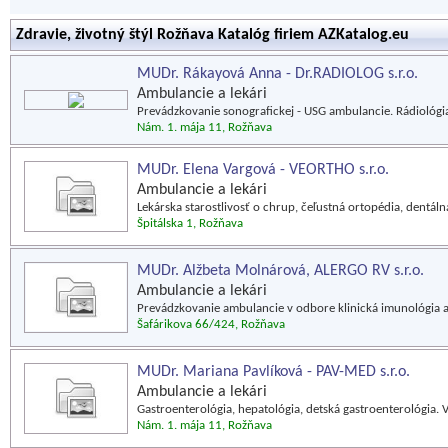
Zdravie, životný štýl Rožňava Katalóg firiem AZKatalog.eu
MUDr. Rákayová Anna - Dr.RADIOLOG s.r.o.
Ambulancie a lekári
Prevádzkovanie sonografickej - USG ambulancie. Rádiológia
Nám. 1. mája 11, Rožňava
MUDr. Elena Vargová - VEORTHO s.r.o.
Ambulancie a lekári
Lekárska starostlivosť o chrup, čeľustná ortopédia, dentáln
Špitálska 1, Rožňava
MUDr. Alžbeta Molnárová, ALERGO RV s.r.o.
Ambulancie a lekári
Prevádzkovanie ambulancie v odbore klinická imunológia a 
Šafárikova 66/424, Rožňava
MUDr. Mariana Pavlíková - PAV-MED s.r.o.
Ambulancie a lekári
Gastroenterológia, hepatológia, detská gastroenterológia. 
Nám. 1. mája 11, Rožňava