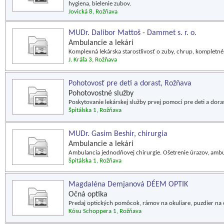
hygiena, bielenie zubov.
Jovická 8, Rožňava
MUDr. Dalibor Mattoš - Dammet s. r. o.
Ambulancie a lekári
Komplexná lekárska starostlivosť o zuby, chrup, kompletné 
J. Kráľa 3, Rožňava
Pohotovosť pre deti a dorast, Rožňava
Pohotovostné služby
Poskytovanie lekárskej služby prvej pomoci pre deti a doras
Špitálska 1, Rožňava
MUDr. Gasim Beshir, chirurgia
Ambulancie a lekári
Ambulancia jednodňovej chirurgie. Ošetrenie úrazov, ambul
Špitálska 1, Rožňava
Magdaléna Demjanová DÉEM OPTIK
Očná optika
Predaj optických pomôcok, rámov na okuliare, puzdier na o
Kósu Schoppera 1, Rožňava