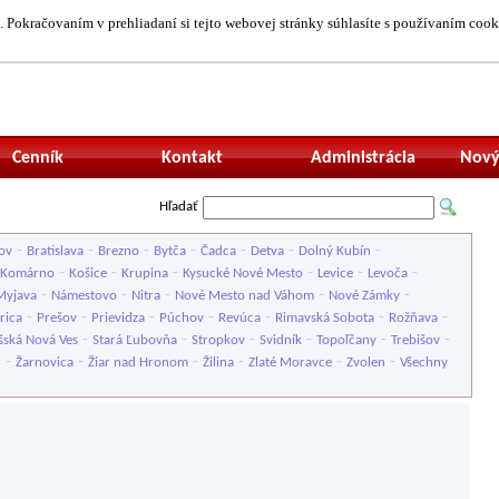
 Pokračovaním v prehliadaní si tejto webovej stránky súhlasíte s používaním cook
Neprihlásený uží
Cenník
Kontakt
Administrácia
Nový
Hľadať
-
-
-
-
-
-
-
ov
Bratislava
Brezno
Bytča
Čadca
Detva
Dolný Kubín
-
-
-
-
-
-
Komárno
Košice
Krupina
Kysucké Nové Mesto
Levice
Levoča
-
-
-
-
-
Myjava
Námestovo
Nitra
Nové Mesto nad Váhom
Nové Zámky
-
-
-
-
-
-
-
rica
Prešov
Prievidza
Púchov
Revúca
Rimavská Sobota
Rožňava
-
-
-
-
-
-
šská Nová Ves
Stará Ľubovňa
Stropkov
Svidník
Topoľčany
Trebišov
-
-
-
-
-
-
u
Žarnovica
Žiar nad Hronom
Žilina
Zlaté Moravce
Zvolen
Všechny