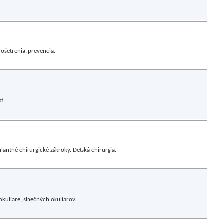
ošetrenia, prevencia.
t.
antné chirurgické zákroky. Detská chirurgia.
kuliare, slnečných okuliarov.