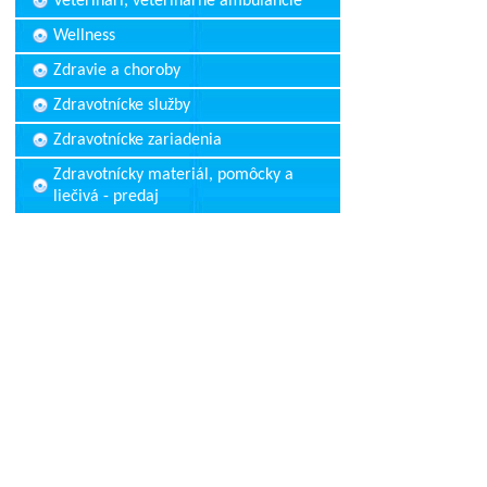
Veterinári, veterinárne ambulancie
Wellness
Zdravie a choroby
Zdravotnícke služby
Zdravotnícke zariadenia
Zdravotnícky materiál, pomôcky a
liečivá - predaj