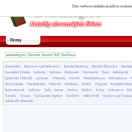
Táto webová stránka používa cookies.
Firmy
azkatalog.eu
Zdravie, životný štýl
Rožňava
-
-
-
-
Slovensko
Bánovce nad Bebravou
Banská Bystrica
Banská Štiavnica
Bardej
-
-
-
-
-
-
-
Dunajská Streda
Galanta
Gelnica
Hlohovec
Humenné
Ilava
Kežmarok
-
-
-
-
-
-
Liptovský Mikuláš
Lučenec
Malacky
Martin
Medzilaborce
Michalovce
-
-
-
-
-
-
Nové Zámky
Partizánske
Pezinok
Piešťany
Poltár
Poprad
Považská Byst
-
-
-
-
-
-
-
-
Ružomberok
Sabinov
Šaľa
Senec
Senica
Skalica
Snina
Sobrance
Spi
-
-
-
-
-
Trenčín
Trnava
Turčianske Teplice
Tvrdošín
Veľký Krtíš
Vranov nad Topľo
města dle abecedy