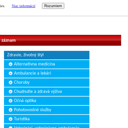
ies.
Viac informácií
vateľ
 záznam
Zdravie, životný štýl
Alternatívna medicína
Ambulancie a lekári
Choroby
Chudnutie a zdravá výživa
Očná optika
Pohotovostné služby
Turistika