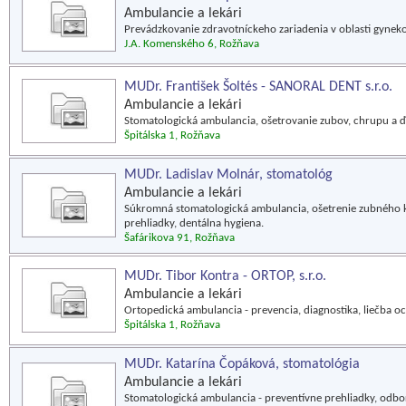
Ambulancie a lekári
Prevádzkovanie zdravotníckeho zariadenia v oblasti gyneko
J.A. Komenského 6, Rožňava
MUDr. František Šoltés - SANORAL DENT s.r.o.
Ambulancie a lekári
Stomatologická ambulancia, ošetrovanie zubov, chrupu a ď
Špitálska 1, Rožňava
MUDr. Ladislav Molnár, stomatológ
Ambulancie a lekári
Súkromná stomatologická ambulancia, ošetrenie zubného k
prehliadky, dentálna hygiena.
Šafárikova 91, Rožňava
MUDr. Tibor Kontra - ORTOP, s.r.o.
Ambulancie a lekári
Ortopedická ambulancia - prevencia, diagnostika, liečba 
Špitálska 1, Rožňava
MUDr. Katarína Čopáková, stomatológia
Ambulancie a lekári
Stomatologická ambulancia - preventívne prehliadky, odbor