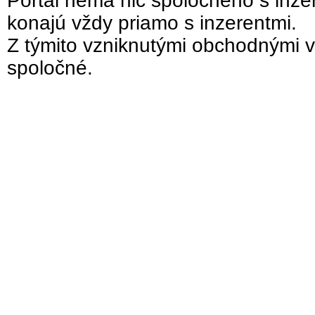
Portál nemá nič spoločného s inzer
konajú vždy priamo s inzerentmi.
Z týmito vzniknutými obchodnými v
spoločné.