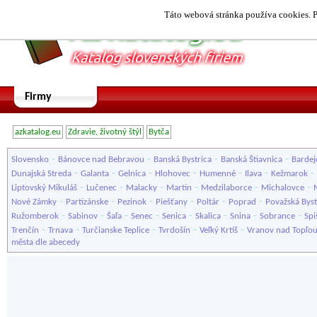
Táto webová stránka používa cookies. P
Firmy
azkatalog.eu
Zdravie, životný štýl
Bytča
-
-
-
-
Slovensko
Bánovce nad Bebravou
Banská Bystrica
Banská Štiavnica
Bardej
-
-
-
-
-
-
-
Dunajská Streda
Galanta
Gelnica
Hlohovec
Humenné
Ilava
Kežmarok
-
-
-
-
-
-
Liptovský Mikuláš
Lučenec
Malacky
Martin
Medzilaborce
Michalovce
-
-
-
-
-
-
Nové Zámky
Partizánske
Pezinok
Piešťany
Poltár
Poprad
Považská Byst
-
-
-
-
-
-
-
-
Ružomberok
Sabinov
Šaľa
Senec
Senica
Skalica
Snina
Sobrance
Spi
-
-
-
-
-
Trenčín
Trnava
Turčianske Teplice
Tvrdošín
Veľký Krtíš
Vranov nad Topľo
města dle abecedy