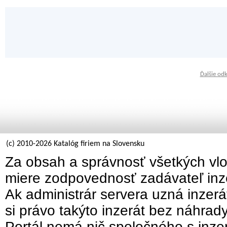
Ďalšie od
(c) 2010-2026 Katalóg firiem na Slovensku
Za obsah a správnosť všetkých vlo
miere zodpovednosť zadávateľ inz
Ak administrár servera uzná inzer
si právo takýto inzerát bez náhrad
Portál nemá nič spoločného s inzer