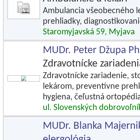
Ambulancia všeobecného lek
prehliadky, diagnostikovani
Staromyjavská 59, Myjava
MUDr. Peter Džupa PhD
Zdravotnícke zariadeni
Zdravotnícke zariadenie, s
lekárom, preventívne prehl
hygiena, čeľustná ortopédia
ul. Slovenských dobrovoľní
MUDr. Blanka Majernik
elergológia