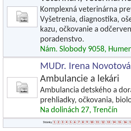
Komplexná veterinárna preve
Vyšetrenia, diagnostika, o
kazu, očkovanie a odčerven
poradenstvo.
Nám. Slobody 9058, Hume
MUDr. Irena Novotová 
Ambulancie a lekári
Ambulancia detského a dora
prehliadky, očkovania, biol
Na dolinách 27, Trenčín
Stránky
1
2
3
4
5
6
7
8
9
10
11
12
13
14
15
16
1