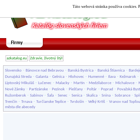
Táto webová stránka používa cookies. P
Firmy
azkatalog.eu
Zdravie, životný štýl
-
-
-
-
Slovensko
Bánovce nad Bebravou
Banská Bystrica
Banská Štiavnica
Bardej
-
-
-
-
-
-
-
Dunajská Streda
Galanta
Gelnica
Hlohovec
Humenné
Ilava
Kežmarok
-
-
-
-
-
-
Liptovský Mikuláš
Lučenec
Malacky
Martin
Medzilaborce
Michalovce
-
-
-
-
-
-
Nové Zámky
Partizánske
Pezinok
Piešťany
Poltár
Poprad
Považská Byst
-
-
-
-
-
-
-
-
Ružomberok
Sabinov
Šaľa
Senec
Senica
Skalica
Snina
Sobrance
Spi
-
-
-
-
-
Trenčín
Trnava
Turčianske Teplice
Tvrdošín
Veľký Krtíš
Vranov nad Topľo
města dle abecedy