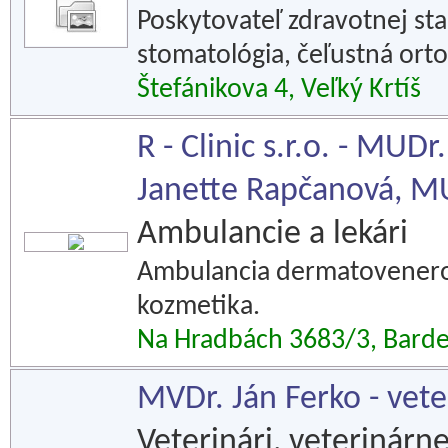
Poskytovateľ zdravotnej star
stomatológia, čeľustná ort
Štefánikova 4, Veľký Krtíš
R - Clinic s.r.o. - MU
Janette Rapčanová, MU
Ambulancie a lekári
Ambulancia dermatoveneroló
kozmetika.
Na Hradbách 3683/3, Barde
MVDr. Ján Ferko - vet
Veterinári, veterinár