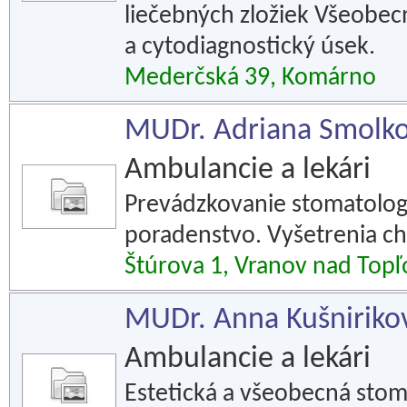
liečebných zložiek Všeobe
a cytodiagnostický úsek.
Mederčská 39, Komárno
MUDr. Adriana Smolko
Ambulancie a lekári
Prevádzkovanie stomatologi
poradenstvo. Vyšetrenia c
Štúrova 1, Vranov nad Top
MUDr. Anna Kušnirikov
Ambulancie a lekári
Estetická a všeobecná stom