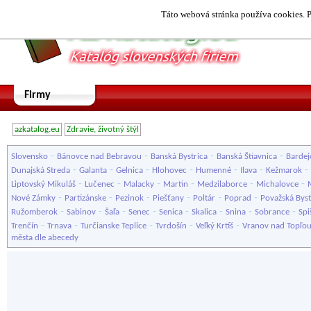
Táto webová stránka používa cookies. P
Firmy
azkatalog.eu
Zdravie, životný štýl
-
-
-
-
Slovensko
Bánovce nad Bebravou
Banská Bystrica
Banská Štiavnica
Bardej
-
-
-
-
-
-
-
Dunajská Streda
Galanta
Gelnica
Hlohovec
Humenné
Ilava
Kežmarok
-
-
-
-
-
-
Liptovský Mikuláš
Lučenec
Malacky
Martin
Medzilaborce
Michalovce
-
-
-
-
-
-
Nové Zámky
Partizánske
Pezinok
Piešťany
Poltár
Poprad
Považská Byst
-
-
-
-
-
-
-
-
Ružomberok
Sabinov
Šaľa
Senec
Senica
Skalica
Snina
Sobrance
Spi
-
-
-
-
-
Trenčín
Trnava
Turčianske Teplice
Tvrdošín
Veľký Krtíš
Vranov nad Topľo
města dle abecedy