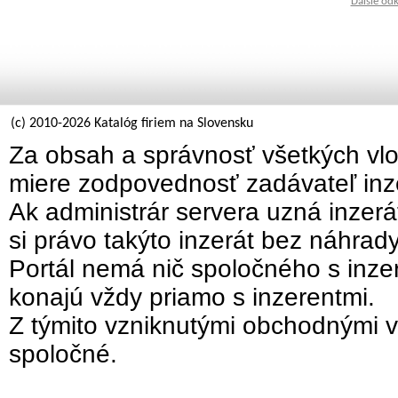
Ďalšie od
(c) 2010-2026 Katalóg firiem na Slovensku
Za obsah a správnosť všetkých vlo
miere zodpovednosť zadávateľ inz
Ak administrár servera uzná inzer
si právo takýto inzerát bez náhrad
Portál nemá nič spoločného s inzer
konajú vždy priamo s inzerentmi.
Z týmito vzniknutými obchodnými v
spoločné.