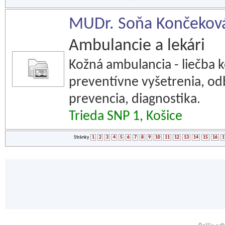
MUDr. Soňa Končeková
Ambulancie a lekári
Kožná ambulancia - liečba 
preventívne vyšetrenia, od
prevencia, diagnostika.
Trieda SNP 1, Košice
Stránky
1
2
3
4
5
6
7
8
9
10
11
12
13
14
15
16
1