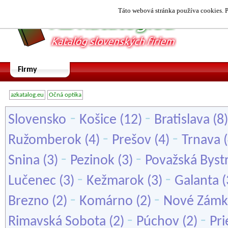
Táto webová stránka používa cookies. P
Firmy
azkatalog.eu
Očná optika
-
-
Slovensko
Košice
(12)
Bratislava
(8
-
-
Ružomberok
(4)
Prešov
(4)
Trnava
(
-
-
Snina
(3)
Pezinok
(3)
Považská Bystr
-
-
Lučenec
(3)
Kežmarok
(3)
Galanta
(
-
-
Brezno
(2)
Komárno
(2)
Nové Zámk
-
-
Rimavská Sobota
(2)
Púchov
(2)
Pri