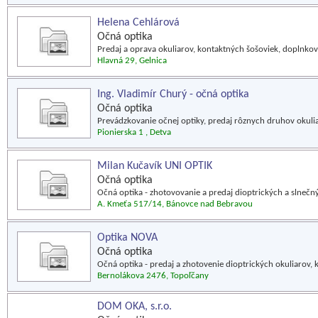
Helena Cehlárová
Očná optika
Predaj a oprava okuliarov, kontaktných šošoviek, doplnkov
Hlavná 29, Gelnica
Ing. Vladimír Churý - očná optika
Očná optika
Prevádzkovanie očnej optiky, predaj rôznych druhov okulia
Pionierska 1 , Detva
Milan Kučavík UNI OPTIK
Očná optika
Očná optika - zhotovovanie a predaj dioptrických a slnečnýc
A. Kmeťa 517/14, Bánovce nad Bebravou
Optika NOVA
Očná optika
Očná optika - predaj a zhotovenie dioptrických okuliarov, 
Bernolákova 2476, Topoľčany
DOM OKA, s.r.o.