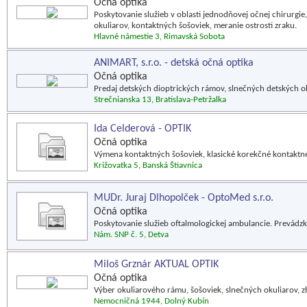
Očná optika
Poskytovanie služieb v oblasti jednodňovej očnej chirurgie
okuliarov, kontaktných šošoviek, meranie ostrosti zraku.
Hlavné námestie 3, Rimavská Sobota
ANIMART, s.r.o. - detská očná optika
Očná optika
Predaj detských dioptrických rámov, slnečných detských o
Strečnianska 13, Bratislava-Petržalka
Ida Celderová - OPTIK
Očná optika
Výmena kontaktných šošoviek, klasické korekčné kontaktné 
Križovatka 5, Banská Štiavnica
MUDr. Juraj Dlhopolček - OptoMed s.r.o.
Očná optika
Poskytovanie služieb oftalmologickej ambulancie. Prevádzk
Nám. SNP č. 5, Detva
Miloš Grznár AKTUAL OPTIK
Očná optika
Výber okuliarového rámu, šošoviek, slnečných okuliarov, z
Nemocničná 1944, Dolný Kubín