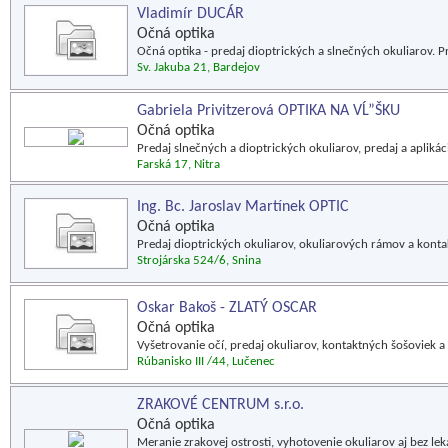
Vladimír DUCÁR
Očná optika
Očná optika - predaj dioptrických a slnečných okuliarov. P
Sv. Jakuba 21, Bardejov
Gabriela Privitzerová OPTIKA NA VĹ”ŠKU
Očná optika
Predaj slnečných a dioptrických okuliarov, predaj a apliká
Farská 17, Nitra
Ing. Bc. Jaroslav Martínek OPTIC
Očná optika
Predaj dioptrických okuliarov, okuliarových rámov a konta
Strojárska 524/6, Snina
Oskar Bakoš - ZLATÝ OSCAR
Očná optika
Vyšetrovanie očí, predaj okuliarov, kontaktných šošoviek a 
Rúbanisko III /44, Lučenec
ZRAKOVÉ CENTRUM s.r.o.
Očná optika
Meranie zrakovej ostrosti, vyhotovenie okuliarov aj bez l