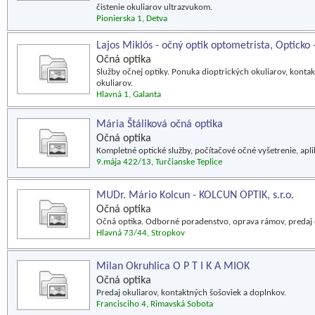
čistenie okuliarov ultrazvukom.
Pionierska 1, Detva
Lajos Miklós - očný optik optometrista, Opticko 
Očná optika
Služby očnej optiky. Ponuka dioptrických okuliarov, konta
okuliarov.
Hlavná 1, Galanta
Mária Štáliková očná optika
Očná optika
Kompletné optické služby, počítačové očné vyšetrenie, apli
9.mája 422/13, Turčianske Teplice
MUDr. Mário Kolcun - KOLCUN OPTIK, s.r.o.
Očná optika
Očná optika. Odborné poradenstvo, oprava rámov, predaj o
Hlavná 73/44, Stropkov
Milan Okruhlica O P T I K A MIOK
Očná optika
Predaj okuliarov, kontaktných šošoviek a doplnkov.
Francisciho 4, Rimavská Sobota