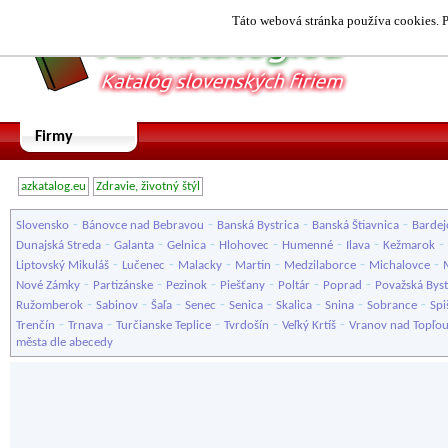
Táto webová stránka používa cookies. P
Firmy
azkatalog.eu
Zdravie, životný štýl
-
-
-
-
Slovensko
Bánovce nad Bebravou
Banská Bystrica
Banská Štiavnica
Bardej
-
-
-
-
-
-
-
Dunajská Streda
Galanta
Gelnica
Hlohovec
Humenné
Ilava
Kežmarok
-
-
-
-
-
-
Liptovský Mikuláš
Lučenec
Malacky
Martin
Medzilaborce
Michalovce
-
-
-
-
-
-
Nové Zámky
Partizánske
Pezinok
Piešťany
Poltár
Poprad
Považská Byst
-
-
-
-
-
-
-
-
Ružomberok
Sabinov
Šaľa
Senec
Senica
Skalica
Snina
Sobrance
Spi
-
-
-
-
-
Trenčín
Trnava
Turčianske Teplice
Tvrdošín
Veľký Krtíš
Vranov nad Topľo
města dle abecedy