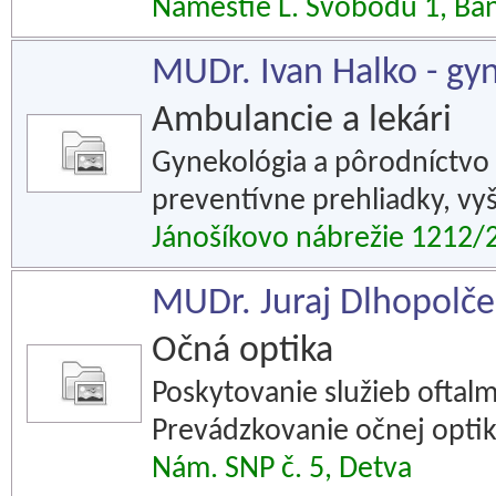
Námestie L. Svobodu 1, Ban
MUDr. Ivan Halko - gy
Ambulancie a lekári
Gynekológia a pôrodníctvo 
preventívne prehliadky, vyš
Jánošíkovo nábrežie 1212/2
MUDr. Juraj Dlhopolče
Očná optika
Poskytovanie služieb oftal
Prevádzkovanie očnej optik
Nám. SNP č. 5, Detva