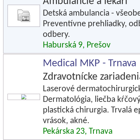
Ambulancie a lekári
Detská ambulancia - všeobec
Preventívne prehliadky, od
odbery.
Haburská 9, Prešov
Medical MKP - Trnava
Zdravotnícke zariadeni
Laserové dermatochirurgick
Dermatológia, liečba kŕčový
plastická chirurgia. Trvalá e
vrások, akné.
Pekárska 23, Trnava