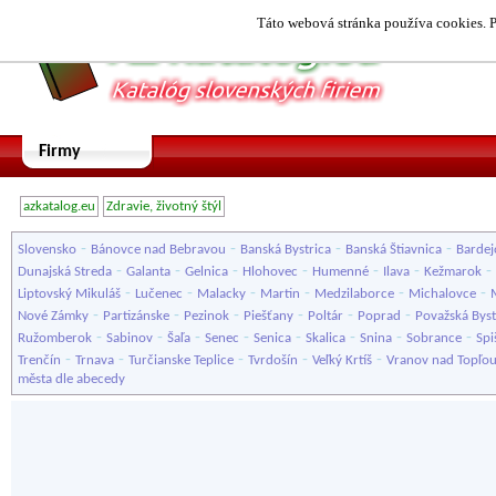
Táto webová stránka používa cookies. P
Firmy
azkatalog.eu
Zdravie, životný štýl
-
-
-
-
Slovensko
Bánovce nad Bebravou
Banská Bystrica
Banská Štiavnica
Bardej
-
-
-
-
-
-
-
Dunajská Streda
Galanta
Gelnica
Hlohovec
Humenné
Ilava
Kežmarok
-
-
-
-
-
-
Liptovský Mikuláš
Lučenec
Malacky
Martin
Medzilaborce
Michalovce
-
-
-
-
-
-
Nové Zámky
Partizánske
Pezinok
Piešťany
Poltár
Poprad
Považská Byst
-
-
-
-
-
-
-
-
Ružomberok
Sabinov
Šaľa
Senec
Senica
Skalica
Snina
Sobrance
Spi
-
-
-
-
-
Trenčín
Trnava
Turčianske Teplice
Tvrdošín
Veľký Krtíš
Vranov nad Topľo
města dle abecedy