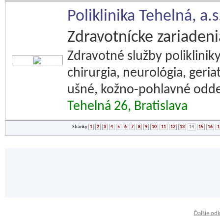
Poliklinika Tehelná, a.s
Zdravotnícke zariadeni
Zdravotné služby polikliniky
chirurgia, neurológia, geria
ušné, kožno-pohlavné oddel
Tehelná 26, Bratislava
Stránky
1
2
3
4
5
6
7
8
9
10
11
12
13
14
15
16
1
Ďalšie od