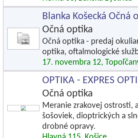
Blanka Košecká Očná o
Očná optika
Očná optika - predaj okulia
optika, oftalmologické služb
17. novembra 12, Topoľčan
OPTIKA - EXPRES OPT
Očná optika
Meranie zrakovej ostrosti, 
šošoviek, dioptrických a sl
drobné opravy.
Hlavná 115, Košice