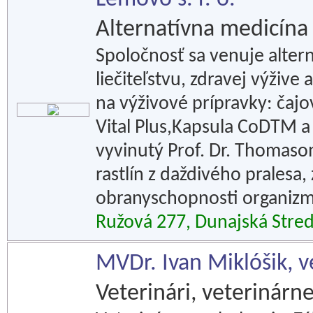
Alternatívna medicína
Spoločnosť sa venuje alter
liečiteľstvu, zdravej výžive
na výživové prípravky: ča
Vital Plus,Kapsula CoDTM a
vyvinutý Prof. Dr. Thomasom
rastlín z daždivého pralesa,
obranyschopnosti organiz
Ružová 277, Dunajská Stre
MVDr. Ivan Miklóšik, v
Veterinári, veterinár