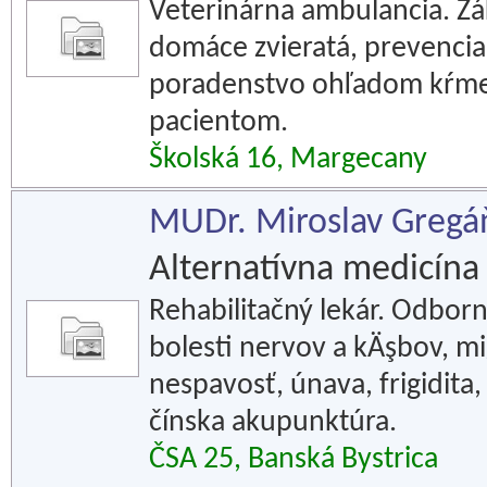
Veterinárna ambulancia. Zák
domáce zvieratá, prevencia
poradenstvo ohľadom kŕmeni
pacientom.
Školská 16, Margecany
MUDr. Miroslav Gregáň
Alternatívna medicína
Rehabilitačný lekár. Odbor
bolesti nervov a kÄşbov, m
nespavosť, únava, frigidita
čínska akupunktúra.
ČSA 25, Banská Bystrica