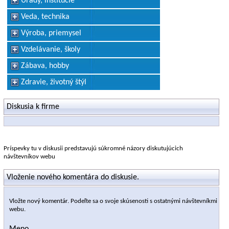
Úrady, inštitúcie
Veda, technika
Výroba, priemysel
Vzdelávanie, školy
Zábava, hobby
Zdravie, životný štýl
Diskusia k firme
Príspevky tu v diskusii predstavujú súkromné názory diskutujúcich
návštevníkov webu
Vloženie nového komentára do diskusie.
Vložte nový komentár. Podeľte sa o svoje skúsenosti s ostatnými návštevníkmi
webu.