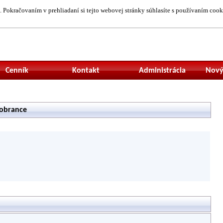
 Pokračovaním v prehliadaní si tejto webovej stránky súhlasíte s používaním cook
Neprihlásený uží
Cenník
Kontakt
Administrácia
Nový
Sobrance