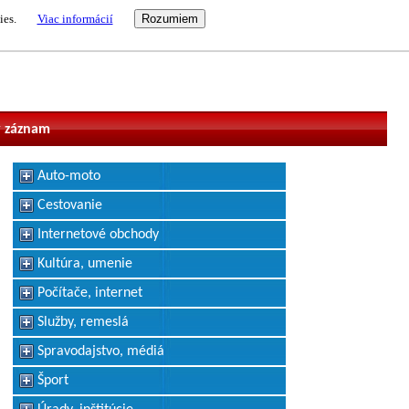
ies.
Viac informácií
vateľ
 záznam
Auto-moto
Cestovanie
Internetové obchody
Kultúra, umenie
Počítače, internet
Služby, remeslá
Spravodajstvo, médiá
Šport