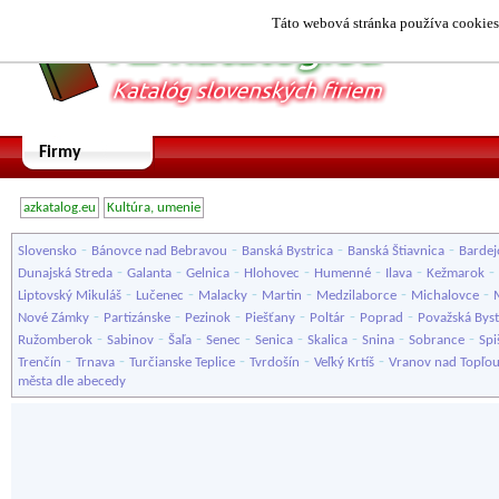
Táto webová stránka používa cookies.
Firmy
azkatalog.eu
Kultúra, umenie
-
-
-
-
Slovensko
Bánovce nad Bebravou
Banská Bystrica
Banská Štiavnica
Bardej
-
-
-
-
-
-
-
Dunajská Streda
Galanta
Gelnica
Hlohovec
Humenné
Ilava
Kežmarok
-
-
-
-
-
-
Liptovský Mikuláš
Lučenec
Malacky
Martin
Medzilaborce
Michalovce
-
-
-
-
-
-
Nové Zámky
Partizánske
Pezinok
Piešťany
Poltár
Poprad
Považská Byst
-
-
-
-
-
-
-
-
Ružomberok
Sabinov
Šaľa
Senec
Senica
Skalica
Snina
Sobrance
Spi
-
-
-
-
-
Trenčín
Trnava
Turčianske Teplice
Tvrdošín
Veľký Krtíš
Vranov nad Topľo
města dle abecedy