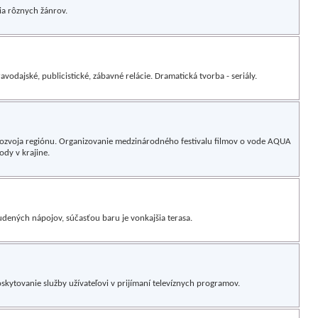
ia rôznych žánrov.
vodajské, publicistické, zábavné relácie. Dramatická tvorba - seriály.
rozvoja regiónu. Organizovanie medzinárodného festivalu filmov o vode AQUA
y v krajine.
udených nápojov, súčasťou baru je vonkajšia terasa.
ytovanie služby užívateľovi v prijímaní televíznych programov.