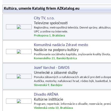
Kultúra, umenie Katalóg firiem AZKatalog.eu
City TV, s.r.o.
Televízne spoločnosti
Regionálna, metropolitná televízia. Denné správy, aktuálna 
UPC a online na internete.
Prokopova 1, Bratislava
Komunitná nadácia Zdravé mesto
Nadácie na podporu kultúry
Posilňovanie sociálneho kapitálu, zvyšovanie kvality života
Komenského 21, Banská Bystrica
Jozef Varchol - DAVOS
Umelecké a zábavné služby
Ponuka zábavných a nafukovacích atrakcií pre deti a dospe
Autíčka, motorky, nafukovací hrad, ródeo býk, basketbal, b
Slovenská 9, Bardejov
Divadlo ARÉNA
Kultúrne inštitúcie
Program, repertoár, informácie o divadle, rezervácie, pre
Viedenská cesta 10, Bratislava