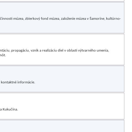
 činnosti múzea, zbierkový fond múzea, založenie múzea v Šamoríne, kultúrno-
áciu, propagáciu, vznik a realizáciu diel v oblasti výtvarného umenia,
nôt.
 kontaktné informácie.
a Kukučína.