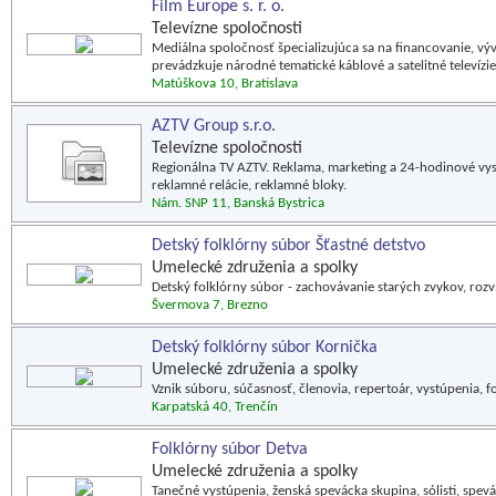
Film Europe s. r. o.
Televízne spoločnosti
Mediálna spoločnosť špecializujúca sa na financovanie, vý
prevádzkuje národné tematické káblové a satelitné televízie
Matúškova 10, Bratislava
AZTV Group s.r.o.
Televízne spoločnosti
Regionálna TV AZTV. Reklama, marketing a 24-hodinové vysie
reklamné relácie, reklamné bloky.
Nám. SNP 11, Banská Bystrica
Detský folklórny súbor Šťastné detstvo
Umelecké združenia a spolky
Detský folklórny súbor - zachovávanie starých zvykov, rozv
Švermova 7, Brezno
Detský folklórny súbor Kornička
Umelecké združenia a spolky
Vznik súboru, súčasnosť, členovia, repertoár, vystúpenia, fo
Karpatská 40, Trenčín
Folklórny súbor Detva
Umelecké združenia a spolky
Tanečné vystúpenia, ženská spevácka skupina, sólisti, speváci