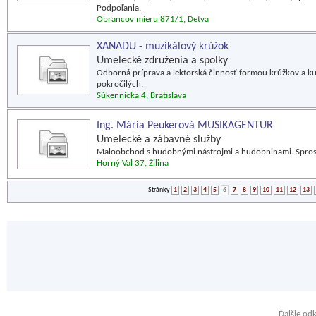
Podpoľania.
Obrancov mieru 871/1, Detva
XANADU - muzikálový krúžok
Umelecké združenia a spolky
Odborná príprava a lektorská činnosť formou krúžkov a kur
pokročilých.
Súkennícka 4, Bratislava
Ing. Mária Peukerová MUSIKAGENTUR
Umelecké a zábavné služby
Maloobchod s hudobnými nástrojmi a hudobninami. Spro
Horný Val 37, Žilina
Stránky
1
2
3
4
5
6
7
8
9
10
11
12
13
Ďalšie od