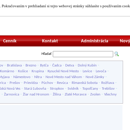
 Pokračovaním v prehliadaní si tejto webovej stránky súhlasíte s používaním cook
Neprihlásený uží
Cenník
Kontakt
Administrácia
Nový
Hľadať
-
-
-
-
-
-
-
ov
Bratislava
Brezno
Bytča
Čadca
Detva
Dolný Kubín
-
-
-
-
-
-
Komárno
Košice
Krupina
Kysucké Nové Mesto
Levice
Levoča
-
-
-
-
-
Myjava
Námestovo
Nitra
Nové Mesto nad Váhom
Nové Zámky
-
-
-
-
-
-
-
rica
Prešov
Prievidza
Púchov
Revúca
Rimavská Sobota
Rožňava
-
-
-
-
-
-
šská Nová Ves
Stará Ľubovňa
Stropkov
Svidník
Topoľčany
Trebišov
-
-
-
-
-
-
u
Žarnovica
Žiar nad Hronom
Žilina
Zlaté Moravce
Zvolen
Všechny