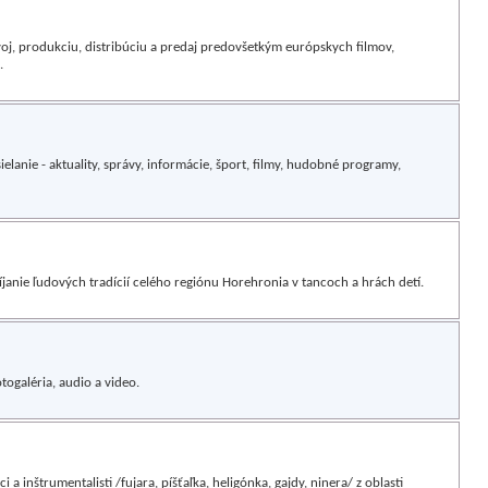
voj, produkciu, distribúciu a predaj predovšetkým európskych filmov,
.
lanie - aktuality, správy, informácie, šport, filmy, hudobné programy,
íjanie ľudových tradícií celého regiónu Horehronia v tancoch a hrách detí.
togaléria, audio a video.
 a inštrumentalisti /fujara, píšťaľka, heligónka, gajdy, ninera/ z oblasti