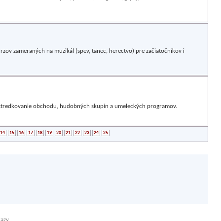
zov zameraných na muzikál (spev, tanec, herectvo) pre začiatočníkov i
stredkovanie obchodu, hudobných skupín a umeleckých programov.
14
15
16
17
18
19
20
21
22
23
24
25
kazy