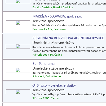
Vytváranie umeleckých predstavení, zabávanie, predstaven
Banska Bystrica, Banská Bystrica
MARKÍZA - SLOVAKIA, spol. s r.o.
Televízne spoločnosti
Komerčná televízia Markíza, vysielanie 24 hodín denne. Spra
Bratislavská 1/a, Bratislava
REGIONÁLNA ROZVOJOVÁ AGENTÚRA KYSUCE
Umelecké a zábavné služby
Koordinácia a aktivizácia ekonomického a spoločenského 
ČADCA zameraného na dokumentárnu tvorbu pôsobenia vod
Nám.Slobody 30, Čadca
Bar Panorama
Umelecké a zábavné služby
Bar Panorama - kapacita 36 osôb, ponuka kávy, teplých, st
Srňacie 1, Dolný Kubín
OTS, s.r.o. - vysielacie služby
Televízne spoločnosti
Využívanie služby v príjme mikrovlného systému MMDS, posk
Štúrova 1706, Čadca