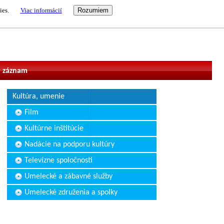
ies.
Viac informácií
vateľ
 záznam
Kultúra, umenie
Film
Kultúrne inštitúcie
Nadácie na podporu kultúry
Televízne spoločnosti
Umelecké a zábavné služby
Umelecké združenia a spolky