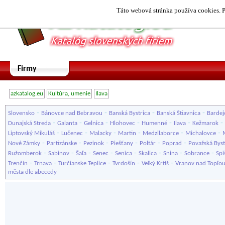
Táto webová stránka používa cookies. P
Firmy
azkatalog.eu
Kultúra, umenie
Ilava
-
-
-
-
Slovensko
Bánovce nad Bebravou
Banská Bystrica
Banská Štiavnica
Bardej
-
-
-
-
-
-
-
Dunajská Streda
Galanta
Gelnica
Hlohovec
Humenné
Ilava
Kežmarok
-
-
-
-
-
-
Liptovský Mikuláš
Lučenec
Malacky
Martin
Medzilaborce
Michalovce
-
-
-
-
-
-
Nové Zámky
Partizánske
Pezinok
Piešťany
Poltár
Poprad
Považská Byst
-
-
-
-
-
-
-
-
Ružomberok
Sabinov
Šaľa
Senec
Senica
Skalica
Snina
Sobrance
Spi
-
-
-
-
-
Trenčín
Trnava
Turčianske Teplice
Tvrdošín
Veľký Krtíš
Vranov nad Topľo
města dle abecedy