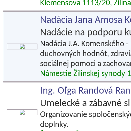
Klemensova 1113/20, Žilina
Nadácia Jana Amosa 
Nadácie na podporu k
Nadácia J.A. Komenského -
duchovných hodnôt, zdravia
sociálnej pomoci a zachova
Námestie Žilinskej synody 1
Ing. Oľga Randová Ran
Umelecké a zábavné s
Organizovanie spoločenských
doplnky.