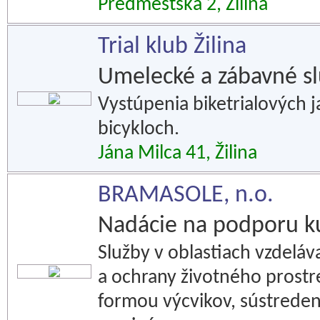
Predmestská 2, Žilina
Trial klub Žilina
Umelecké a zábavné s
Vystúpenia biketrialových j
bicykloch.
Jána Milca 41, Žilina
BRAMASOLE, n.o.
Nadácie na podporu k
Služby v oblastiach vzdeláva
a ochrany životného prostr
formou výcvikov, sústredení