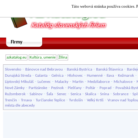
Táto webová stránka používa cookies. P
Firmy
azkatalog.eu
Kultúra, umenie
Žilina
-
-
-
-
Slovensko
Bánovce nad Bebravou
Banská Bystrica
Banská Štiavnica
Bardej
-
-
-
-
-
-
-
Dunajská Streda
Galanta
Gelnica
Hlohovec
Humenné
Ilava
Kežmarok
-
-
-
-
-
-
Liptovský Mikuláš
Lučenec
Malacky
Martin
Medzilaborce
Michalovce
-
-
-
-
-
-
Nové Zámky
Partizánske
Pezinok
Piešťany
Poltár
Poprad
Považská Byst
-
-
-
-
-
-
-
-
Ružomberok
Sabinov
Šaľa
Senec
Senica
Skalica
Snina
Sobrance
Spi
-
-
-
-
-
Trenčín
Trnava
Turčianske Teplice
Tvrdošín
Veľký Krtíš
Vranov nad Topľo
města dle abecedy