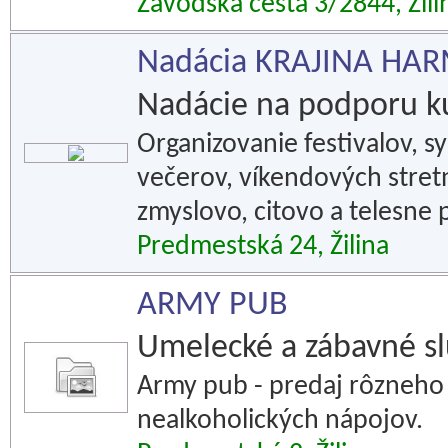
Závodská cesta 3/2844, Žili
Nadácia KRAJINA HA
Nadácie na podporu k
Organizovanie festivalov, s
večerov, víkendových stre
zmyslovo, citovo a telesne 
Predmestská 24, Žilina
ARMY PUB
Umelecké a zábavné s
Army pub - predaj rôzneho 
nealkoholických nápojov.