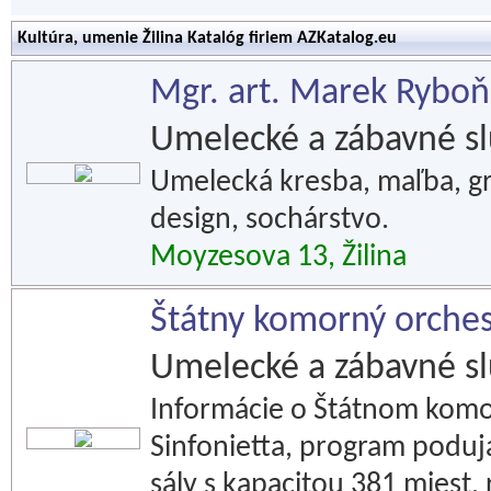
Kultúra, umenie Žilina Katalóg firiem AZKatalog.eu
Mgr. art. Marek Ryboň
Umelecké a zábavné s
Umelecká kresba, maľba, gr
design, sochárstvo.
Moyzesova 13, Žilina
Štátny komorný orchest
Umelecké a zábavné s
Informácie o Štátnom komor
Sinfonietta, program poduj
sály s kapacitou 381 miest,