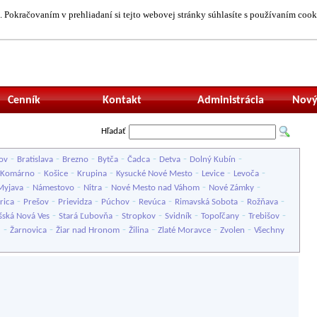
 Pokračovaním v prehliadaní si tejto webovej stránky súhlasíte s používaním cook
Neprihlásený uží
Cenník
Kontakt
Administrácia
Nový
Hľadať
-
-
-
-
-
-
-
ov
Bratislava
Brezno
Bytča
Čadca
Detva
Dolný Kubín
-
-
-
-
-
-
Komárno
Košice
Krupina
Kysucké Nové Mesto
Levice
Levoča
-
-
-
-
-
Myjava
Námestovo
Nitra
Nové Mesto nad Váhom
Nové Zámky
-
-
-
-
-
-
-
rica
Prešov
Prievidza
Púchov
Revúca
Rimavská Sobota
Rožňava
-
-
-
-
-
-
šská Nová Ves
Stará Ľubovňa
Stropkov
Svidník
Topoľčany
Trebišov
-
-
-
-
-
-
u
Žarnovica
Žiar nad Hronom
Žilina
Zlaté Moravce
Zvolen
Všechny