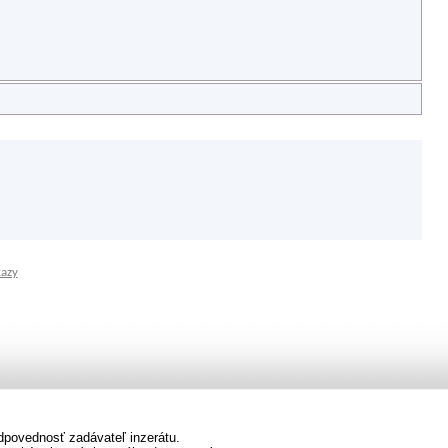
kazy
dpovednosť zadávateľ inzerátu.