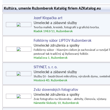
Kultúra, umenie Ružomberok Katalóg firiem AZKatalog.eu
Jozef Klopačka art
Umelecké a zábavné služby
Tvorba malieb, kresieb, fotografií a grafická tvorba.
Riadok 1963/11, Ružomberok
Folklórny súbor LIPTOV Ružomberok
Umelecké združenia a spolky
Folklórny súbor - hlavným cieľom je zachovávať a rozvíjať ľu
pestovať tak tradičný aj štylizovaný folklór.
Madačova 1, Ružomberok
SITYNET, s. r. o.
Umelecké a zábavné služby
Služby DJ - bezdrôtové mikrofóny, výrobník dymu, svetelné 
Mostová 4D, Ružomberok
Zväz slovenských fotografov
Umelecké združenia a spolky
Zväz fotografov na Slovensku - aktivity, členovia, výstavy.
Námestie Slobody 10, Ružomberok