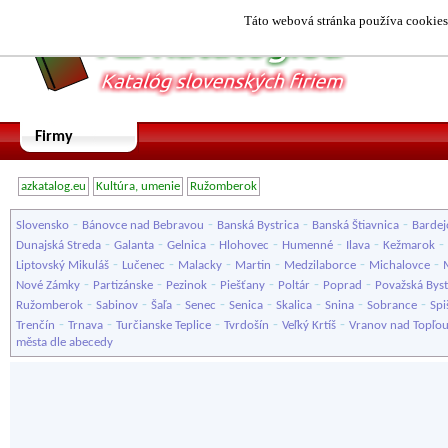
Táto webová stránka používa cookies.
Firmy
azkatalog.eu
Kultúra, umenie
Ružomberok
-
-
-
-
Slovensko
Bánovce nad Bebravou
Banská Bystrica
Banská Štiavnica
Bardej
-
-
-
-
-
-
-
Dunajská Streda
Galanta
Gelnica
Hlohovec
Humenné
Ilava
Kežmarok
-
-
-
-
-
-
Liptovský Mikuláš
Lučenec
Malacky
Martin
Medzilaborce
Michalovce
-
-
-
-
-
-
Nové Zámky
Partizánske
Pezinok
Piešťany
Poltár
Poprad
Považská Byst
-
-
-
-
-
-
-
-
Ružomberok
Sabinov
Šaľa
Senec
Senica
Skalica
Snina
Sobrance
Spi
-
-
-
-
-
Trenčín
Trnava
Turčianske Teplice
Tvrdošín
Veľký Krtíš
Vranov nad Topľo
města dle abecedy