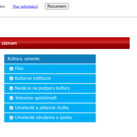
ies.
Viac informácií
vateľ
 záznam
Kultúra, umenie
Film
Kultúrne inštitúcie
Nadácie na podporu kultúry
Televízne spoločnosti
Umelecké a zábavné služby
Umelecké združenia a spolky