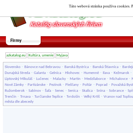
Táto webová stránka používa cookies. P
Firmy
azkatalog.eu
Kultúra, umenie
Myjava
-
-
-
-
Slovensko
Bánovce nad Bebravou
Banská Bystrica
Banská Štiavnica
Bardej
-
-
-
-
-
-
-
Dunajská Streda
Galanta
Gelnica
Hlohovec
Humenné
Ilava
Kežmarok
-
-
-
-
-
-
Liptovský Mikuláš
Lučenec
Malacky
Martin
Medzilaborce
Michalovce
-
-
-
-
-
-
Nové Zámky
Partizánske
Pezinok
Piešťany
Poltár
Poprad
Považská Byst
-
-
-
-
-
-
-
-
Ružomberok
Sabinov
Šaľa
Senec
Senica
Skalica
Snina
Sobrance
Spi
-
-
-
-
-
Trenčín
Trnava
Turčianske Teplice
Tvrdošín
Veľký Krtíš
Vranov nad Topľo
města dle abecedy