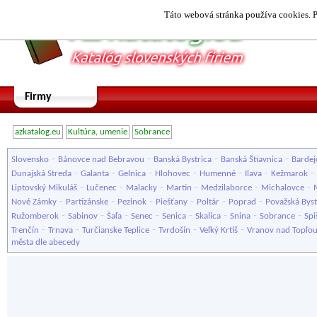
Táto webová stránka používa cookies. P
Firmy
azkatalog.eu
Kultúra, umenie
Sobrance
-
-
-
-
Slovensko
Bánovce nad Bebravou
Banská Bystrica
Banská Štiavnica
Bardej
-
-
-
-
-
-
-
Dunajská Streda
Galanta
Gelnica
Hlohovec
Humenné
Ilava
Kežmarok
-
-
-
-
-
-
Liptovský Mikuláš
Lučenec
Malacky
Martin
Medzilaborce
Michalovce
-
-
-
-
-
-
Nové Zámky
Partizánske
Pezinok
Piešťany
Poltár
Poprad
Považská Byst
-
-
-
-
-
-
-
-
Ružomberok
Sabinov
Šaľa
Senec
Senica
Skalica
Snina
Sobrance
Spi
-
-
-
-
-
Trenčín
Trnava
Turčianske Teplice
Tvrdošín
Veľký Krtíš
Vranov nad Topľo
města dle abecedy