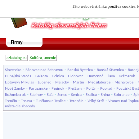
Táto webová stránka používa cookies. P
Firmy
azkatalog.eu
Kultúra, umenie
-
-
-
-
Slovensko
Bánovce nad Bebravou
Banská Bystrica
Banská Štiavnica
Bardej
-
-
-
-
-
-
-
Dunajská Streda
Galanta
Gelnica
Hlohovec
Humenné
Ilava
Kežmarok
-
-
-
-
-
-
Liptovský Mikuláš
Lučenec
Malacky
Martin
Medzilaborce
Michalovce
-
-
-
-
-
-
Nové Zámky
Partizánske
Pezinok
Piešťany
Poltár
Poprad
Považská Byst
-
-
-
-
-
-
-
-
Ružomberok
Sabinov
Šaľa
Senec
Senica
Skalica
Snina
Sobrance
Spi
-
-
-
-
-
Trenčín
Trnava
Turčianske Teplice
Tvrdošín
Veľký Krtíš
Vranov nad Topľo
města dle abecedy