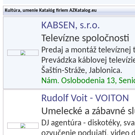
Kultúra, umenie Katalóg firiem AZKatalog.eu
KABSEN, s.r.o.
Televízne spoločnosti
Predaj a montáž televíznej t
Prevádzka káblovej televízie
Šaštín-Stráže, Jablonica.
Nám. Oslobodenia 13, Seni
Rudolf Voit - VOITON
Umelecké a zábavné s
DJ agentúra - diskotéky, sva
ozvučenie podujatí, video d