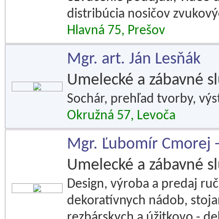
distribúcia nosičov zvukov
Hlavná 75, Prešov
Mgr. art. Ján Lesňák
Umelecké a zábavné s
Sochár, prehľad tvorby, výs
Okružná 57, Levoča
Mgr. Ľubomír Cmorej -
Umelecké a zábavné s
Design, výroba a predaj r
dekoratívnych nádob, stoja
rezbárskych a úžitkovo - d