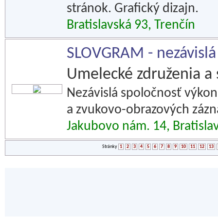
stránok. Grafický dizajn.
Bratislavská 93, Trenčín
SLOVGRAM - nezávislá
Umelecké združenia a 
Nezávislá spoločnosť výko
a zvukovo-obrazových záz
Jakubovo nám. 14, Bratisla
Stránky
1
2
3
4
5
6
7
8
9
10
11
12
13