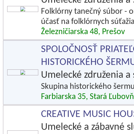
Umelecké združenia a 
Folklórny tanečný súbor - o
účasť na folklórnych súťaži
Železničiarska 48, Prešov
SPOLOČNOSŤ PRIATEĽ
HISTORICKÉHO ŠERMU
Umelecké združenia a 
Skupina historického šermu
Farbiarska 35, Stará Ľubov
CREATIVE MUSIC HOUSE
Umelecké a zábavné s