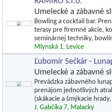
RAMIRO s.r.o.
Umelecké a zábavné s
Bowling a cocktail bar. Pre
terasy pre firemné akcie, k
seminárnej techniky, bowlin
Mlynská 1, Levice
Ľubomír Sečkár - Luna
Umelecké a zábavné s
Prevádzka zábavného lunap
prenájom jednotlivých atrak
(skákacie a šmýkacie hrady,
J. Gabčíka 7, Malacky