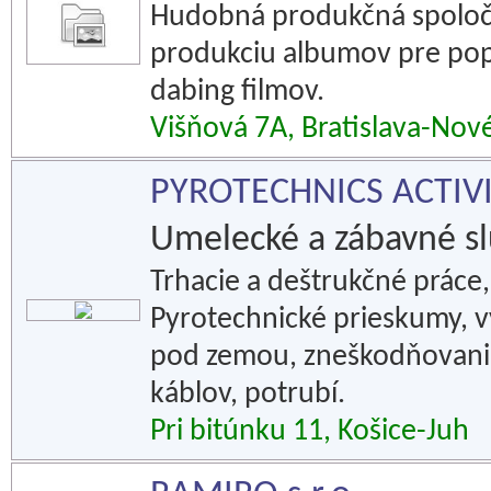
Hudobná produkčná spoloč
produkciu albumov pre pop
dabing filmov.
Višňová 7A, Bratislava-No
PYROTECHNICS ACTIVITI
Umelecké a zábavné s
Trhacie a deštrukčné práce,
Pyrotechnické prieskumy, 
pod zemou, zneškodňovanie
káblov, potrubí.
Pri bitúnku 11, Košice-Juh