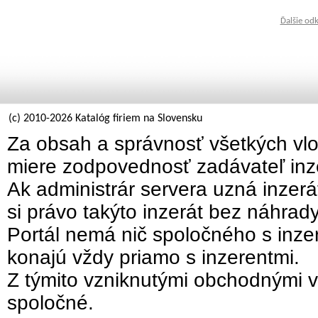
Ďalšie od
(c) 2010-2026 Katalóg firiem na Slovensku
Za obsah a správnosť všetkých vlo
miere zodpovednosť zadávateľ inz
Ak administrár servera uzná inzer
si právo takýto inzerát bez náhrad
Portál nemá nič spoločného s inzer
konajú vždy priamo s inzerentmi.
Z týmito vzniknutými obchodnými v
spoločné.