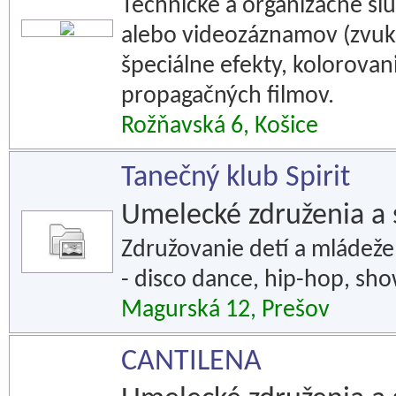
Technické a organizačné slu
alebo videozáznamov (zvuk, 
špeciálne efekty, kolorova
propagačných filmov.
Rožňavská 6, Košice
Tanečný klub Spirit
Umelecké združenia a 
Združovanie detí a mládež
- disco dance, hip-hop, sh
Magurská 12, Prešov
CANTILENA