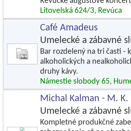
Revúcke augustové koncert
Litovelská 624/3, Revúca
Café Amadeus
Umelecké a zábavné s
Bar rozdelený na tri časti -
alkoholických a nealkoholi
druhy kávy.
Námestie slobody 65, Hu
Michal Kalman - M. K.
Umelecké a zábavné s
Kompletné produkčné zabez