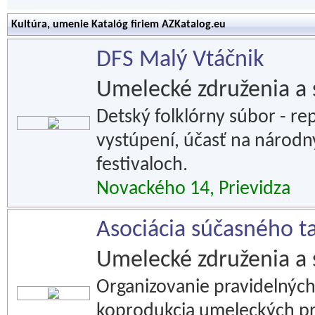
Kultúra, umenie Katalóg firiem AZKatalog.eu
DFS Malý Vtáčnik
Umelecké združenia a 
Detský folklórny súbor - r
vystúpení, účasť na národn
festivaloch.
Novackého 14, Prievidza
Asociácia súčasného t
Umelecké združenia a 
Organizovanie pravidelnýc
koprodukcia umeleckých pro