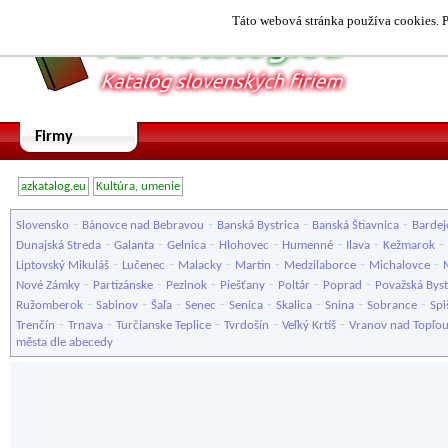
Táto webová stránka používa cookies. P
Firmy
azkatalog.eu
Kultúra, umenie
-
-
-
-
Slovensko
Bánovce nad Bebravou
Banská Bystrica
Banská Štiavnica
Bardej
-
-
-
-
-
-
-
Dunajská Streda
Galanta
Gelnica
Hlohovec
Humenné
Ilava
Kežmarok
-
-
-
-
-
-
Liptovský Mikuláš
Lučenec
Malacky
Martin
Medzilaborce
Michalovce
-
-
-
-
-
-
Nové Zámky
Partizánske
Pezinok
Piešťany
Poltár
Poprad
Považská Byst
-
-
-
-
-
-
-
-
Ružomberok
Sabinov
Šaľa
Senec
Senica
Skalica
Snina
Sobrance
Spi
-
-
-
-
-
Trenčín
Trnava
Turčianske Teplice
Tvrdošín
Veľký Krtíš
Vranov nad Topľo
města dle abecedy