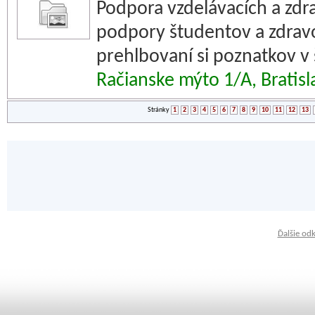
Podpora vzdelávacích a zd
podpory študentov a zdravo
prehlbovaní si poznatkov v 
Račianske mýto 1/A, Bratis
Stránky
1
2
3
4
5
6
7
8
9
10
11
12
13
Ďalšie od