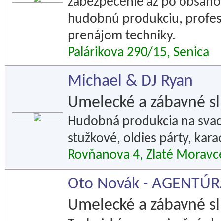
zabezpečenie až po obsahov
hudobnú produkciu, profes
prenájom techniky.
Palárikova 290/15, Senica
Michael & DJ Ryan
Umelecké a zábavné s
Hudobná produkcia na svadb
stužkové, oldies párty, kar
Rovňanova 4, Zlaté Moravc
Oto Novák - AGENTÚ
Umelecké a zábavné s