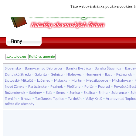
Táto webová stránka používa cookies. P
Firmy
azkatalog.eu
Kultúra, umenie
-
-
-
-
Slovensko
Bánovce nad Bebravou
Banská Bystrica
Banská Štiavnica
Bardej
-
-
-
-
-
-
-
Dunajská Streda
Galanta
Gelnica
Hlohovec
Humenné
Ilava
Kežmarok
-
-
-
-
-
-
Liptovský Mikuláš
Lučenec
Malacky
Martin
Medzilaborce
Michalovce
-
-
-
-
-
-
Nové Zámky
Partizánske
Pezinok
Piešťany
Poltár
Poprad
Považská Byst
-
-
-
-
-
-
-
-
Ružomberok
Sabinov
Šaľa
Senec
Senica
Skalica
Snina
Sobrance
Spi
-
-
-
-
-
Trenčín
Trnava
Turčianske Teplice
Tvrdošín
Veľký Krtíš
Vranov nad Topľo
města dle abecedy