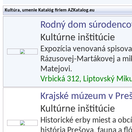
Kultúra, umenie Katalóg firiem AZKatalog.eu
Rodný dom súrodenco
Kultúrne inštitúcie
Expozícia venovaná spisova
Rázusovej-Martákovej a mi
Matejovi.
Vrbická 312, Liptovský Mik
Krajské múzeum v Pre
Kultúrne inštitúcie
Historické erby miest a ob
história Prešova, fauna a f