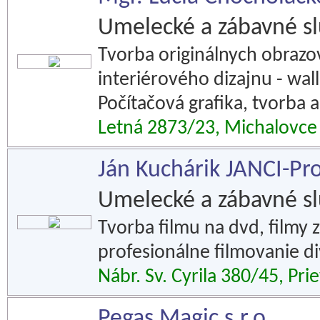
Umelecké a zábavné s
Tvorba originálnych obrazov
interiérového dizajnu - wa
Počítačová grafika, tvorba 
Letná 2873/23, Michalovce
Ján Kuchárik JANCI-Pr
Umelecké a zábavné s
Tvorba filmu na dvd, filmy 
profesionálne filmovanie div
Nábr. Sv. Cyrila 380/45, Pri
Pegas Magic s.r.o.