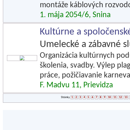
montáže káblových rozvodo
1. mája 2054/6, Snina
Kultúrne a spoločenské
Umelecké a zábavné s
Organizácia kultúrnych podu
školenia, svadby. Výlep pla
práce, požičiavanie karneva
F. Madvu 11, Prievidza
Stránky
1
2
3
4
5
6
7
8
9
10
11
12
13