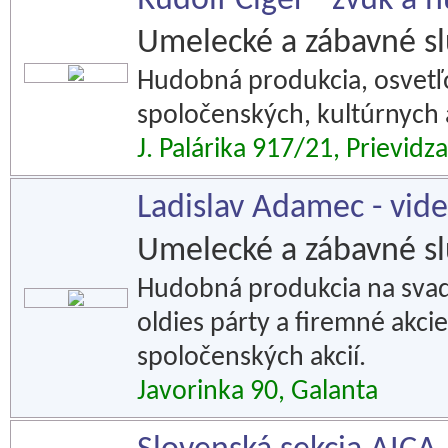
Rudolf Cíger - zvuk a 
Umelecké a zábavné s
Hudobná produkcia, osvetľ
spoločenských, kultúrnych a
J. Palárika 917/21, Prievidza
Ladislav Adamec - vide
Umelecké a zábavné s
Hudobná produkcia na svadby
oldies párty a firemné akci
spoločenských akcií.
Javorinka 90, Galanta