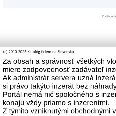
Ďalšie od
(c) 2010-2026 Katalóg firiem na Slovensku
Za obsah a správnosť všetkých vlo
miere zodpovednosť zadávateľ inz
Ak administrár servera uzná inzer
si právo takýto inzerát bez náhrad
Portál nemá nič spoločného s inzer
konajú vždy priamo s inzerentmi.
Z týmito vzniknutými obchodnými v