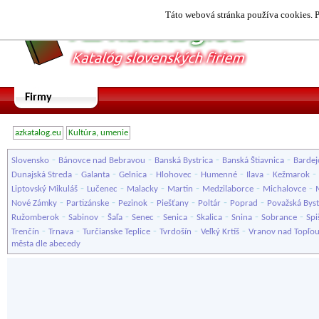
Táto webová stránka používa cookies. P
Firmy
azkatalog.eu
Kultúra, umenie
-
-
-
-
Slovensko
Bánovce nad Bebravou
Banská Bystrica
Banská Štiavnica
Bardej
-
-
-
-
-
-
-
Dunajská Streda
Galanta
Gelnica
Hlohovec
Humenné
Ilava
Kežmarok
-
-
-
-
-
-
Liptovský Mikuláš
Lučenec
Malacky
Martin
Medzilaborce
Michalovce
-
-
-
-
-
-
Nové Zámky
Partizánske
Pezinok
Piešťany
Poltár
Poprad
Považská Byst
-
-
-
-
-
-
-
-
Ružomberok
Sabinov
Šaľa
Senec
Senica
Skalica
Snina
Sobrance
Spi
-
-
-
-
-
Trenčín
Trnava
Turčianske Teplice
Tvrdošín
Veľký Krtíš
Vranov nad Topľo
města dle abecedy