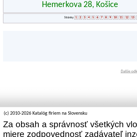
Hemerkova 28, Košice
Stránky
1
2
3
4
5
6
7
8
9
10
11
12
13
Ďalšie od
(c) 2010-2026 Katalóg firiem na Slovensku
Za obsah a správnosť všetkých vlo
miere zodpovednosť zadávateľ inz