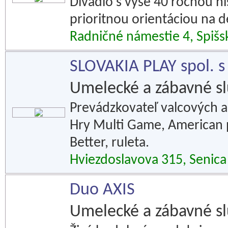
Divadlo s vyše 40 ročnou hi
prioritnou orientáciou na d
Radničné námestie 4, Spišs
SLOVAKIA PLAY spol. s 
Umelecké a zábavné s
Prevádzkovateľ valcových 
Hry Multi Game, American po
Better, ruleta.
Hviezdoslavova 315, Senica
Duo AXIS
Umelecké a zábavné s