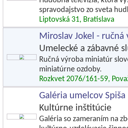
Hudobná televízia, ktorá v
spravodajstvo zo sveta hud
Liptovská 31, Bratislava
Miroslav Jokel - ručná
Umelecké a zábavné s
Ručná výroba miniatúr slov
miniatúrne ozdoby.
Rozkvet 2076/161-59, Považ
Galéria umelcov Spiša
Kultúrne inštitúcie
Galéria so zameraním na z