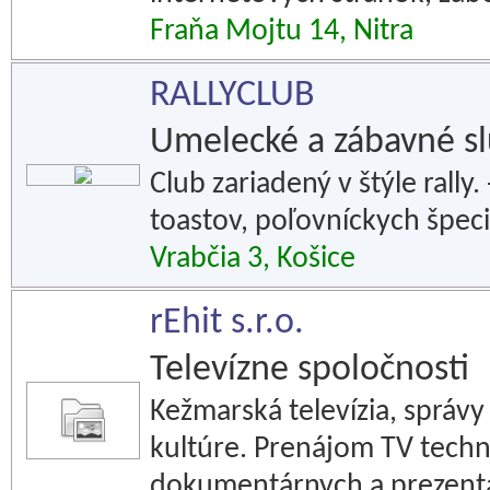
Fraňa Mojtu 14, Nitra
RALLYCLUB
Umelecké a zábavné s
Club zariadený v štýle rall
toastov, poľovníckych špecia
Vrabčia 3, Košice
rEhit s.r.o.
Televízne spoločnosti
Kežmarská televízia, správy 
kultúre. Prenájom TV techn
dokumentárnych a prezenta