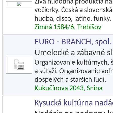
Živá hudobná produkcia na s
večierky. Česká a slovenská
hudba, disco, latino, funky.
Zimná 1584/6, Trebišov
EURO - BRANCH, spol. s
Umelecké a zábavné s
Organizovanie kultúrnych, š
a súťaží. Organizovanie voľ
dospelých a starších ľudí.
Kukučínova 2043, Snina
Kysucká kultúrna nadá