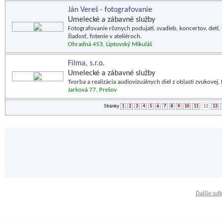
Ján Vereš - fotografovanie
Umelecké a zábavné služby
Fotografovanie rôznych podujatí, svadieb, koncertov, detí, 
žiadosť, fotenie v ateliéroch.
Ohradná 453, Liptovský Mikuláš
Filma, s.r.o.
Umelecké a zábavné služby
Tvorba a realizácia audiovizuálnych diel z oblasti zvukovej, f
Jarková 77, Prešov
Stránky
1
2
3
4
5
6
7
8
9
10
11
12
13
Ďalšie od