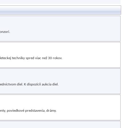
onzori.
teckej techniky spred viac než 30 rokov.
níctvom diel. K dispozícii aukcia diel.
enty, poviedkové predstavenia, drámy.