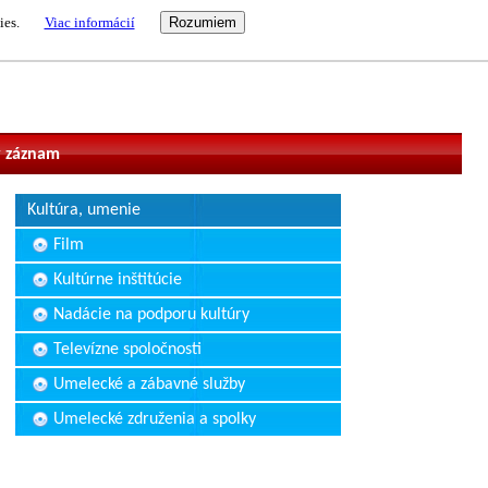
ies.
Viac informácií
vateľ
 záznam
Kultúra, umenie
Film
Kultúrne inštitúcie
Nadácie na podporu kultúry
Televízne spoločnosti
Umelecké a zábavné služby
Umelecké združenia a spolky