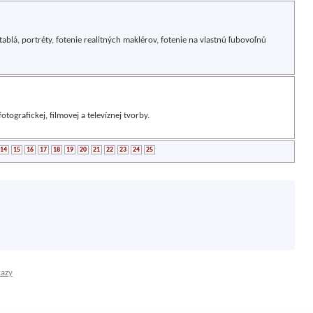
tablá, portréty, fotenie realitných maklérov, fotenie na vlastnú ľubovoľnú
otografickej, filmovej a televíznej tvorby.
14
15
16
17
18
19
20
21
22
23
24
25
kazy