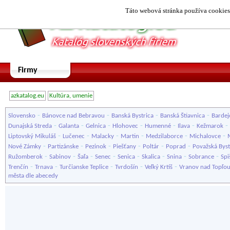
Táto webová stránka používa cookies.
Firmy
azkatalog.eu
Kultúra, umenie
-
-
-
-
Slovensko
Bánovce nad Bebravou
Banská Bystrica
Banská Štiavnica
Bardej
-
-
-
-
-
-
-
Dunajská Streda
Galanta
Gelnica
Hlohovec
Humenné
Ilava
Kežmarok
-
-
-
-
-
-
Liptovský Mikuláš
Lučenec
Malacky
Martin
Medzilaborce
Michalovce
-
-
-
-
-
-
Nové Zámky
Partizánske
Pezinok
Piešťany
Poltár
Poprad
Považská Byst
-
-
-
-
-
-
-
-
Ružomberok
Sabinov
Šaľa
Senec
Senica
Skalica
Snina
Sobrance
Spi
-
-
-
-
-
Trenčín
Trnava
Turčianske Teplice
Tvrdošín
Veľký Krtíš
Vranov nad Topľo
města dle abecedy