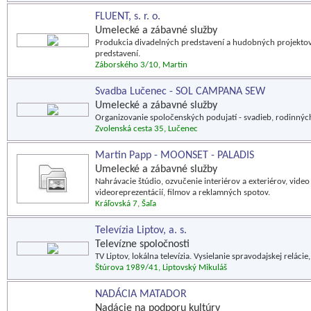
FLUENT, s. r. o.
Umelecké a zábavné služby
Produkcia divadelných predstavení a hudobných projekto
predstavení.
Záborského 3/10, Martin
Svadba Lučenec - SOL CAMPANA SEW
Umelecké a zábavné služby
Organizovanie spoločenských podujatí - svadieb, rodinných
Zvolenská cesta 35, Lučenec
Martin Papp - MOONSET - PALADIS
Umelecké a zábavné služby
Nahrávacie štúdio, ozvučenie interiérov a exteriérov, vid
videoreprezentácií, filmov a reklamných spotov.
Kráľovská 7, Šaľa
Televízia Liptov, a. s.
Televízne spoločnosti
TV Liptov, lokálna televízia. Vysielanie spravodajskej relácie
Štúrova 1989/41, Liptovský Mikuláš
NADÁCIA MATADOR
Nadácie na podporu kultúry