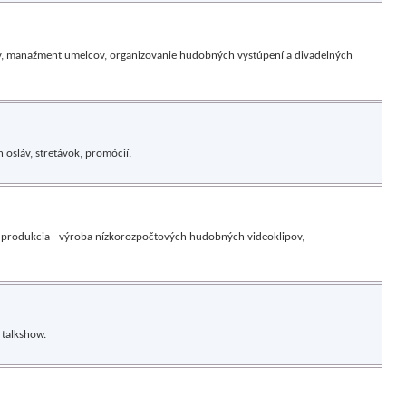
v, manažment umelcov, organizovanie hudobných vystúpení a divadelných
 osláv, stretávok, promócií.
eo produkcia - výroba nízkorozpočtových hudobných videoklipov,
, talkshow.