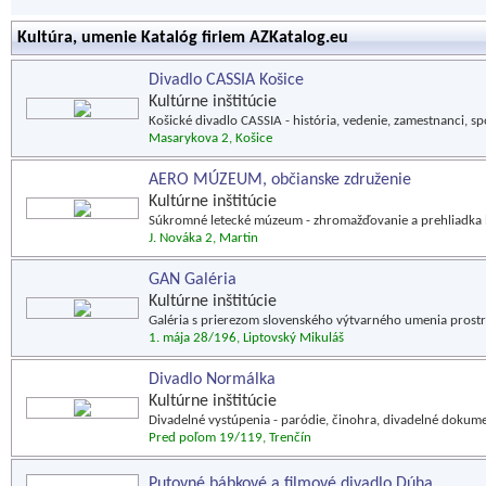
Kultúra, umenie Katalóg firiem AZKatalog.eu
Divadlo CASSIA Košice
Kultúrne inštitúcie
Košické divadlo CASSIA - história, vedenie, zamestnanci, sp
Masarykova 2, Košice
AERO MÚZEUM, občianske združenie
Kultúrne inštitúcie
Súkromné letecké múzeum - zhromažďovanie a prehliadka le
J. Nováka 2, Martin
GAN Galéria
Kultúrne inštitúcie
Galéria s prierezom slovenského výtvarného umenia prostred
1. mája 28/196, Liptovský Mikuláš
Divadlo Normálka
Kultúrne inštitúcie
Divadelné vystúpenia - paródie, činohra, divadelné dokum
Pred poľom 19/119, Trenčín
Putovné bábkové a filmové divadlo Dúha