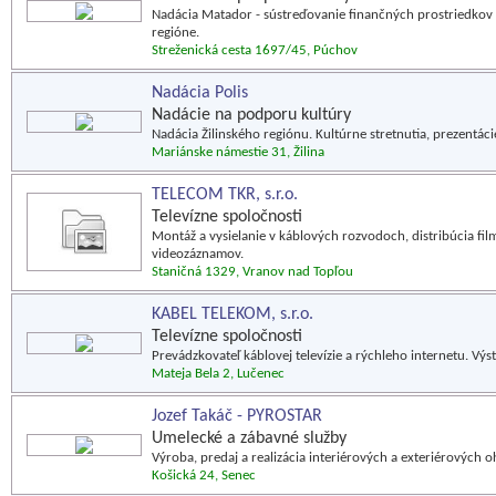
Nadácia Matador - sústreďovanie finančných prostriedkov 
regióne.
Streženická cesta 1697/45, Púchov
Nadácia Polis
Nadácie na podporu kultúry
Nadácia Žilinského regiónu. Kultúrne stretnutia, prezentácie
Mariánske námestie 31, Žilina
TELECOM TKR, s.r.o.
Televízne spoločnosti
Montáž a vysielanie v káblových rozvodoch, distribúcia film
videozáznamov.
Staničná 1329, Vranov nad Topľou
KABEL TELEKOM, s.r.o.
Televízne spoločnosti
Prevádzkovateľ káblovej televízie a rýchleho internetu. Výs
Mateja Bela 2, Lučenec
Jozef Takáč - PYROSTAR
Umelecké a zábavné služby
Výroba, predaj a realizácia interiérových a exteriérových o
Košická 24, Senec