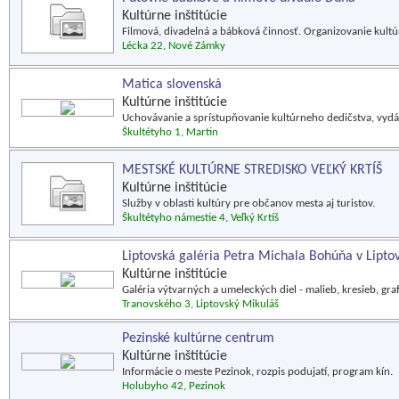
Kultúrne inštitúcie
Filmová, divadelná a bábková činnosť. Organizovanie kult
Lécka 22, Nové Zámky
Matica slovenská
Kultúrne inštitúcie
Uchovávanie a sprístupňovanie kultúrneho dedičstva, vydá
Škultétyho 1, Martin
MESTSKÉ KULTÚRNE STREDISKO VEĽKÝ KRTÍŠ
Kultúrne inštitúcie
Služby v oblasti kultúry pre občanov mesta aj turistov.
Škultétyho námestie 4, Veľký Krtíš
Liptovská galéria Petra Michala Bohúňa v Lipto
Kultúrne inštitúcie
Galéria výtvarných a umeleckých diel - malieb, kresieb, grafík
Tranovského 3, Liptovský Mikuláš
Pezinské kultúrne centrum
Kultúrne inštitúcie
Informácie o meste Pezinok, rozpis podujatí, program kín.
Holubyho 42, Pezinok