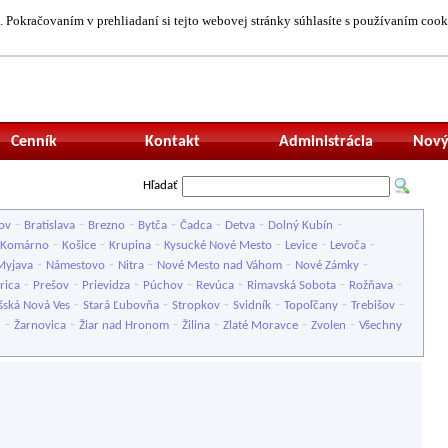
 Pokračovaním v prehliadaní si tejto webovej stránky súhlasíte s používaním cook
Neprihlásený uží
Cenník
Kontakt
Administrácia
Nový
Hľadať
-
-
-
-
-
-
-
ov
Bratislava
Brezno
Bytča
Čadca
Detva
Dolný Kubín
-
-
-
-
-
-
Komárno
Košice
Krupina
Kysucké Nové Mesto
Levice
Levoča
-
-
-
-
-
Myjava
Námestovo
Nitra
Nové Mesto nad Váhom
Nové Zámky
-
-
-
-
-
-
-
rica
Prešov
Prievidza
Púchov
Revúca
Rimavská Sobota
Rožňava
-
-
-
-
-
-
šská Nová Ves
Stará Ľubovňa
Stropkov
Svidník
Topoľčany
Trebišov
-
-
-
-
-
-
u
Žarnovica
Žiar nad Hronom
Žilina
Zlaté Moravce
Zvolen
Všechny