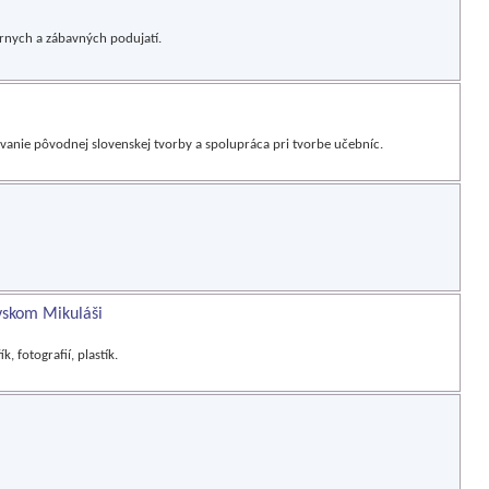
úrnych a zábavných podujatí.
vanie pôvodnej slovenskej tvorby a spolupráca pri tvorbe učebníc.
vskom Mikuláši
, fotografií, plastík.