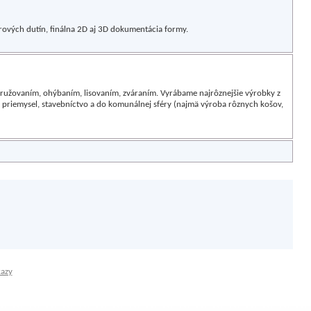
arových dutín, finálna 2D aj 3D dokumentácia formy.
ružovaním, ohýbaním, lisovaním, zváraním. Vyrábame najrôznejšie výrobky z
priemysel, stavebníctvo a do komunálnej sféry (najmä výroba rôznych košov,
kazy