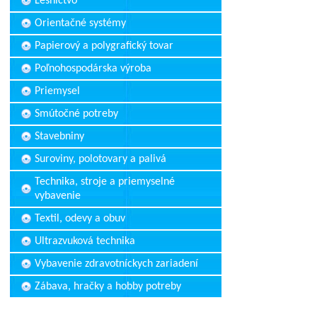
Lesníctvo
Orientačné systémy
Papierový a polygrafický tovar
Poľnohospodárska výroba
Priemysel
Smútočné potreby
Stavebniny
Suroviny, polotovary a palivá
Technika, stroje a priemyselné
vybavenie
Textil, odevy a obuv
Ultrazvuková technika
Vybavenie zdravotníckych zariadení
Zábava, hračky a hobby potreby