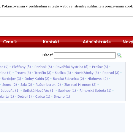
 Pokračovaním v prehliadaní si tejto webovej stránky súhlasíte s používaním cook
Neprihlásený uží
Cenník
Kontakt
Administrácia
Nový
Hľadať
-
-
-
-
-
ce
(9)
Piešťany
(8)
Pezinok
(6)
Považská Bystrica
(6)
Prešov
(5)
-
-
-
-
-
-
nina
(4)
Trnava
(3)
Trenčín
(3)
Skalica
(3)
Nové Zámky
(3)
Poprad
(3)
-
-
-
-
-
Bardejov
(3)
Dolný Kubín
(2)
Banská Štiavnica
(2)
Hlohovec
(2)
-
-
-
-
-
Senec
(2)
Šaľa
(2)
Ružomberok
(2)
Žiar nad Hronom
(2)
-
-
-
-
á Ľubovňa
(1)
Spišská Nová Ves
(1)
Sabinov
(1)
Rimavská Sobota
(1)
-
-
-
alanta
(1)
Detva
(1)
Čadca
(1)
Brezno
(1)