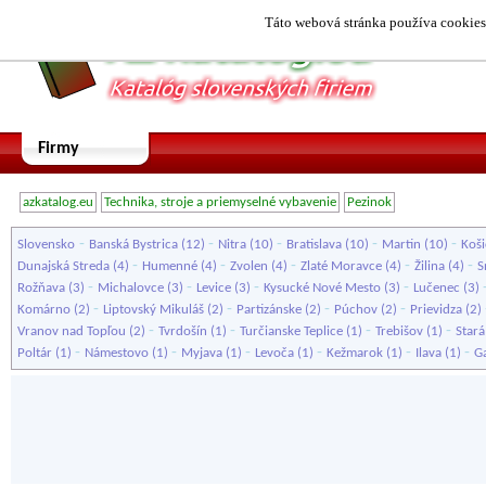
Táto webová stránka používa cookies.
Firmy
azkatalog.eu
Technika, stroje a priemyselné vybavenie
Pezinok
-
-
-
-
-
Slovensko
Banská Bystrica
(12)
Nitra
(10)
Bratislava
(10)
Martin
(10)
Koši
-
-
-
-
-
Dunajská Streda
(4)
Humenné
(4)
Zvolen
(4)
Zlaté Moravce
(4)
Žilina
(4)
S
-
-
-
-
Rožňava
(3)
Michalovce
(3)
Levice
(3)
Kysucké Nové Mesto
(3)
Lučenec
(3)
-
-
-
-
Komárno
(2)
Liptovský Mikuláš
(2)
Partizánske
(2)
Púchov
(2)
Prievidza
(2)
-
-
-
-
Vranov nad Topľou
(2)
Tvrdošín
(1)
Turčianske Teplice
(1)
Trebišov
(1)
Star
-
-
-
-
-
-
Poltár
(1)
Námestovo
(1)
Myjava
(1)
Levoča
(1)
Kežmarok
(1)
Ilava
(1)
G