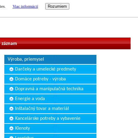
ies.
Viac informácií
vateľ
 záznam
Výroba, priemysel
Darčeky a umelecké predmety
Domáce potreby - výroba
Dopravná a manipulačná technika
Energie a voda
Inštalačný tovar a materiál
Kancelárske potreby a vybavenie
Klenoty