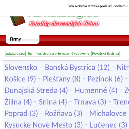
Táto webová stránka používa cookies. P
Firmy
azkatalog.eu
Technika, stroje a priemyselné vybavenie
Považská Bystrica
-
-
Slovensko
Banská Bystrica
(12)
Nit
-
-
Košice
(9)
Piešťany
(8)
Pezinok
(6)
-
-
Dunajská Streda
(4)
Humenné
(4)
Z
-
-
-
Žilina
(4)
Snina
(4)
Trnava
(3)
Tren
-
-
Poprad
(3)
Rožňava
(3)
Michalovce
-
Kysucké Nové Mesto
(3)
Lučenec
(3)