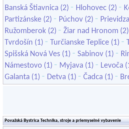
-
-
Banská Štiavnica
(2)
Hlohovec
(2)
K
-
-
Partizánske
(2)
Púchov
(2)
Prievidz
-
Ružomberok
(2)
Žiar nad Hronom
(2
-
-
Tvrdošín
(1)
Turčianske Teplice
(1)
-
-
Spišská Nová Ves
(1)
Sabinov
(1)
Ri
-
-
Námestovo
(1)
Myjava
(1)
Levoča
(
-
-
-
Galanta
(1)
Detva
(1)
Čadca
(1)
Br
Považská Bystrica Technika, stroje a priemyselné vybavenie