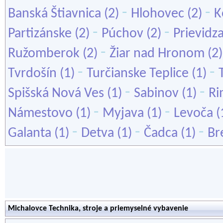
-
-
Banská Štiavnica
(2)
Hlohovec
(2)
K
-
-
Partizánske
(2)
Púchov
(2)
Prievidz
-
Ružomberok
(2)
Žiar nad Hronom
(2
-
-
Tvrdošín
(1)
Turčianske Teplice
(1)
-
-
Spišská Nová Ves
(1)
Sabinov
(1)
Ri
-
-
Námestovo
(1)
Myjava
(1)
Levoča
(
-
-
-
Galanta
(1)
Detva
(1)
Čadca
(1)
Br
Michalovce Technika, stroje a priemyselné vybavenie