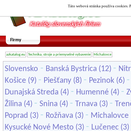
Táto webová stránka používa cookies. P
Firmy
azkatalog.eu
Technika, stroje a priemyselné vybavenie
Michalovce
-
-
Slovensko
Banská Bystrica
(12)
Nit
-
-
Košice
(9)
Piešťany
(8)
Pezinok
(6)
-
-
Dunajská Streda
(4)
Humenné
(4)
Z
-
-
-
Žilina
(4)
Snina
(4)
Trnava
(3)
Tren
-
-
Poprad
(3)
Rožňava
(3)
Michalovce
-
Kysucké Nové Mesto
(3)
Lučenec
(3)