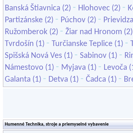
-
-
Banská Štiavnica
(2)
Hlohovec
(2)
K
-
-
Partizánske
(2)
Púchov
(2)
Prievidz
-
Ružomberok
(2)
Žiar nad Hronom
(2
-
-
Tvrdošín
(1)
Turčianske Teplice
(1)
-
-
Spišská Nová Ves
(1)
Sabinov
(1)
Ri
-
-
Námestovo
(1)
Myjava
(1)
Levoča
(
-
-
-
Galanta
(1)
Detva
(1)
Čadca
(1)
Br
Humenné Technika, stroje a priemyselné vybavenie