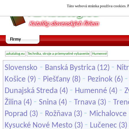
Táto webová stránka používa cookies. P
Firmy
azkatalog.eu
Technika, stroje a priemyselné vybavenie
Humenné
-
-
Slovensko
Banská Bystrica
(12)
Nit
-
-
Košice
(9)
Piešťany
(8)
Pezinok
(6)
-
-
Dunajská Streda
(4)
Humenné
(4)
Z
-
-
-
Žilina
(4)
Snina
(4)
Trnava
(3)
Tren
-
-
Poprad
(3)
Rožňava
(3)
Michalovce
-
Kysucké Nové Mesto
(3)
Lučenec
(3)