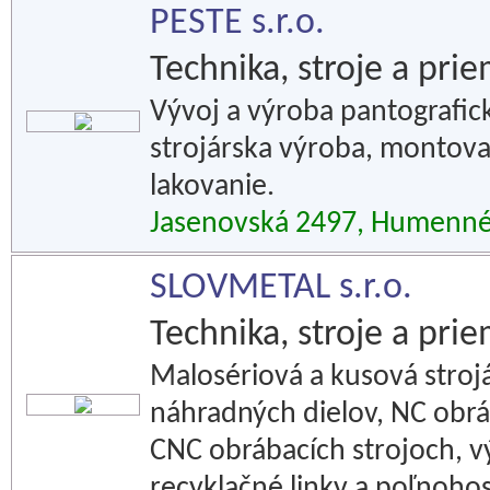
PESTE s.r.o.
Technika, stroje a pri
Vývoj a výroba pantografic
strojárska výroba, montova
lakovanie.
Jasenovská 2497, Humenn
SLOVMETAL s.r.o.
Technika, stroje a pri
Malosériová a kusová stroj
náhradných dielov, NC obrá
CNC obrábacích strojoch, v
recyklačné linky a poľnoho