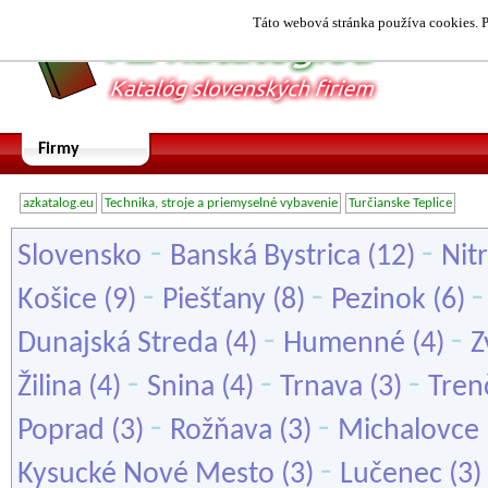
Táto webová stránka používa cookies. P
Firmy
azkatalog.eu
Technika, stroje a priemyselné vybavenie
Turčianske Teplice
-
-
Slovensko
Banská Bystrica
(12)
Nit
-
-
Košice
(9)
Piešťany
(8)
Pezinok
(6)
-
-
Dunajská Streda
(4)
Humenné
(4)
Z
-
-
-
Žilina
(4)
Snina
(4)
Trnava
(3)
Tren
-
-
Poprad
(3)
Rožňava
(3)
Michalovce
-
Kysucké Nové Mesto
(3)
Lučenec
(3)