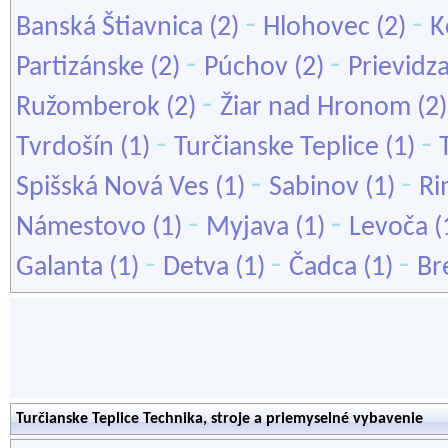
-
-
Banská Štiavnica
(2)
Hlohovec
(2)
K
-
-
Partizánske
(2)
Púchov
(2)
Prievidz
-
Ružomberok
(2)
Žiar nad Hronom
(2
-
-
Tvrdošín
(1)
Turčianske Teplice
(1)
-
-
Spišská Nová Ves
(1)
Sabinov
(1)
Ri
-
-
Námestovo
(1)
Myjava
(1)
Levoča
(
-
-
-
Galanta
(1)
Detva
(1)
Čadca
(1)
Br
Turčianske Teplice Technika, stroje a priemyselné vybavenie