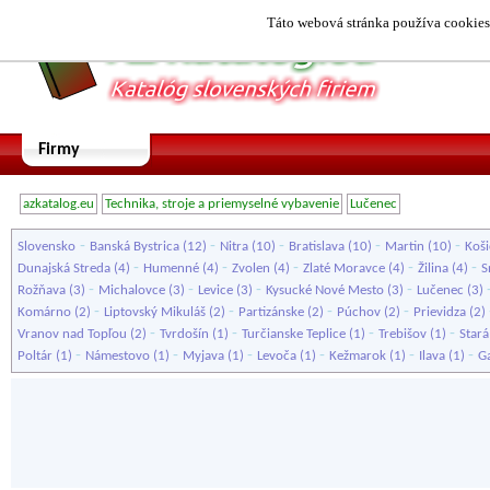
Táto webová stránka používa cookies.
Firmy
azkatalog.eu
Technika, stroje a priemyselné vybavenie
Lučenec
-
-
-
-
-
Slovensko
Banská Bystrica
(12)
Nitra
(10)
Bratislava
(10)
Martin
(10)
Koši
-
-
-
-
-
Dunajská Streda
(4)
Humenné
(4)
Zvolen
(4)
Zlaté Moravce
(4)
Žilina
(4)
S
-
-
-
-
Rožňava
(3)
Michalovce
(3)
Levice
(3)
Kysucké Nové Mesto
(3)
Lučenec
(3)
-
-
-
-
Komárno
(2)
Liptovský Mikuláš
(2)
Partizánske
(2)
Púchov
(2)
Prievidza
(2)
-
-
-
-
Vranov nad Topľou
(2)
Tvrdošín
(1)
Turčianske Teplice
(1)
Trebišov
(1)
Star
-
-
-
-
-
-
Poltár
(1)
Námestovo
(1)
Myjava
(1)
Levoča
(1)
Kežmarok
(1)
Ilava
(1)
G