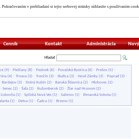
 Pokračovaním v prehliadaní si tejto webovej stránky súhlasíte s používaním cook
Neprihlásený uží
Cenník
Kontakt
Administrácia
Nový
Hľadať
-
-
-
-
-
ce
(9)
Piešťany
(8)
Pezinok
(6)
Považská Bystrica
(6)
Prešov
(5)
-
-
-
-
-
-
nina
(4)
Trnava
(3)
Trenčín
(3)
Skalica
(3)
Nové Zámky
(3)
Poprad
(3)
-
-
-
-
-
Bardejov
(3)
Dolný Kubín
(2)
Banská Štiavnica
(2)
Hlohovec
(2)
-
-
-
-
-
Senec
(2)
Šaľa
(2)
Ružomberok
(2)
Žiar nad Hronom
(2)
-
-
-
-
á Ľubovňa
(1)
Spišská Nová Ves
(1)
Sabinov
(1)
Rimavská Sobota
(1)
-
-
-
alanta
(1)
Detva
(1)
Čadca
(1)
Brezno
(1)