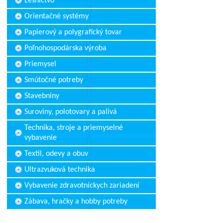
Lesníctvo
Orientačné systémy
Papierový a polygrafický tovar
Poľnohospodárska výroba
Priemysel
Smútočné potreby
Stavebniny
Suroviny, polotovary a palivá
Technika, stroje a priemyselné
vybavenie
Textil, odevy a obuv
Ultrazvuková technika
Vybavenie zdravotníckych zariadení
Zábava, hračky a hobby potreby