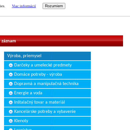
ies.
Viac informácií
vateľ
 záznam
Výroba, priemysel
Darčeky a umelecké predmety
Domáce potreby - výroba
Dopravná a manipulačná technika
Energie a voda
Inštalačný tovar a materiál
Kancelárske potreby a vybavenie
Klenoty