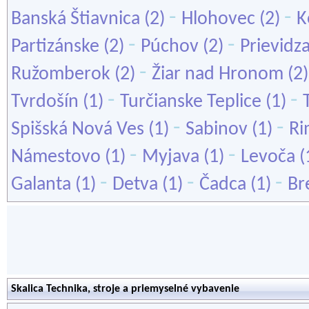
-
-
Banská Štiavnica
(2)
Hlohovec
(2)
K
-
-
Partizánske
(2)
Púchov
(2)
Prievidz
-
Ružomberok
(2)
Žiar nad Hronom
(2
-
-
Tvrdošín
(1)
Turčianske Teplice
(1)
-
-
Spišská Nová Ves
(1)
Sabinov
(1)
Ri
-
-
Námestovo
(1)
Myjava
(1)
Levoča
(
-
-
-
Galanta
(1)
Detva
(1)
Čadca
(1)
Br
Skalica Technika, stroje a priemyselné vybavenie