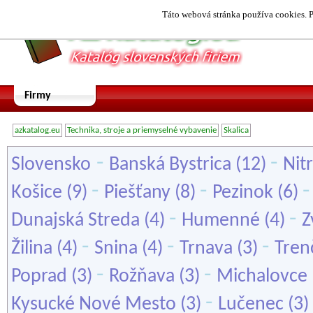
Táto webová stránka používa cookies. P
Firmy
azkatalog.eu
Technika, stroje a priemyselné vybavenie
Skalica
-
-
Slovensko
Banská Bystrica
(12)
Nit
-
-
Košice
(9)
Piešťany
(8)
Pezinok
(6)
-
-
Dunajská Streda
(4)
Humenné
(4)
Z
-
-
-
Žilina
(4)
Snina
(4)
Trnava
(3)
Tren
-
-
Poprad
(3)
Rožňava
(3)
Michalovce
-
Kysucké Nové Mesto
(3)
Lučenec
(3)