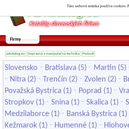
Táto webová stránka používa cookies. P
Firmy
azkatalog.eu
Dopravná a manipulačná technika
Pezinok
-
-
Slovensko
Bratislava
(5)
Martin
(5)
-
-
-
-
Nitra
(2)
Trenčín
(2)
Zvolen
(2)
B
-
-
Považská Bystrica
(1)
Poprad
(1)
Vr
-
-
-
Stropkov
(1)
Snina
(1)
Skalica
(1)
-
Medzilaborce
(1)
Banská Bystrica
(1)
-
-
Kežmarok
(1)
Humenné
(1)
Hlohov