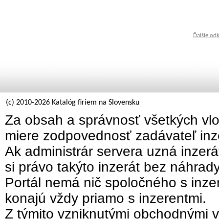
Ďalšie od
(c) 2010-2026 Katalóg firiem na Slovensku
Za obsah a správnosť všetkých vlo
miere zodpovednosť zadávateľ inz
Ak administrár servera uzná inzer
si právo takýto inzerát bez náhrad
Portál nemá nič spoločného s inzer
konajú vždy priamo s inzerentmi.
Z týmito vzniknutými obchodnými v