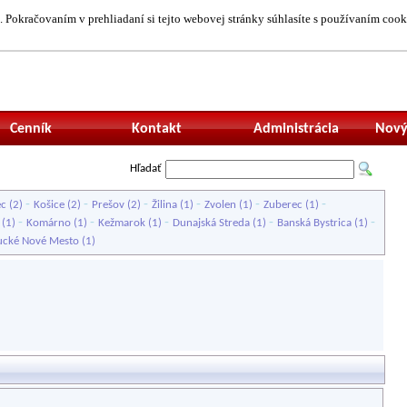
 Pokračovaním v prehliadaní si tejto webovej stránky súhlasíte s používaním cook
Neprihlásený uží
Cenník
Kontakt
Administrácia
Nový
Hľadať
-
-
-
-
-
-
ec
(2)
Košice
(2)
Prešov
(2)
Žilina
(1)
Zvolen
(1)
Zuberec
(1)
-
-
-
-
-
(1)
Komárno
(1)
Kežmarok
(1)
Dunajská Streda
(1)
Banská Bystrica
(1)
ucké Nové Mesto
(1)