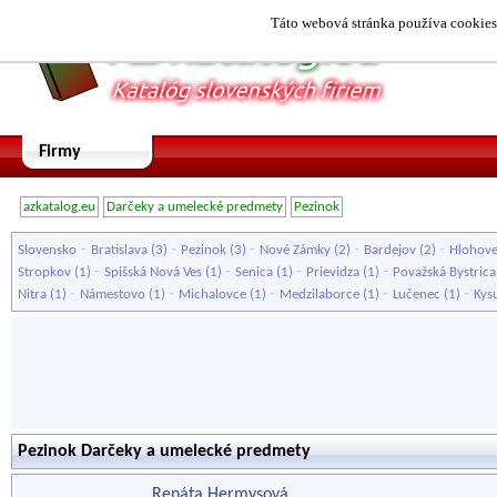
Táto webová stránka používa cookies.
Firmy
azkatalog.eu
Darčeky a umelecké predmety
Pezinok
-
-
-
-
-
Slovensko
Bratislava
(3)
Pezinok
(3)
Nové Zámky
(2)
Bardejov
(2)
Hlohov
-
-
-
-
Stropkov
(1)
Spišská Nová Ves
(1)
Senica
(1)
Prievidza
(1)
Považská Bystrica
-
-
-
-
-
Nitra
(1)
Námestovo
(1)
Michalovce
(1)
Medzilaborce
(1)
Lučenec
(1)
Kys
Pezinok Darčeky a umelecké predmety
Renáta Hermysová