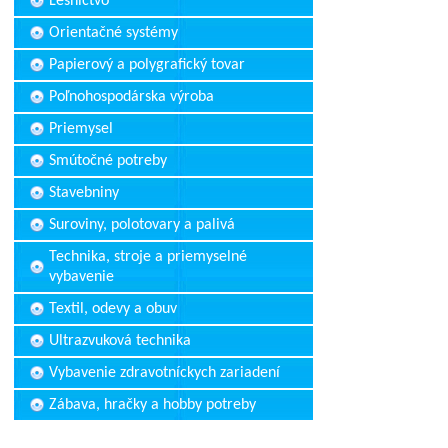
Lesníctvo
Orientačné systémy
Papierový a polygrafický tovar
Poľnohospodárska výroba
Priemysel
Smútočné potreby
Stavebniny
Suroviny, polotovary a palivá
Technika, stroje a priemyselné
vybavenie
Textil, odevy a obuv
Ultrazvuková technika
Vybavenie zdravotníckych zariadení
Zábava, hračky a hobby potreby