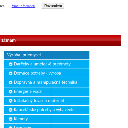
ies.
Viac informácií
vateľ
 záznam
Výroba, priemysel
Darčeky a umelecké predmety
Domáce potreby - výroba
Dopravná a manipulačná technika
Energie a voda
Inštalačný tovar a materiál
Kancelárske potreby a vybavenie
Klenoty