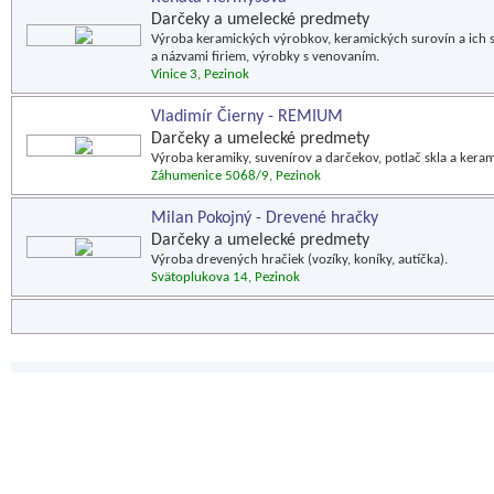
Darčeky a umelecké predmety
Výroba keramických výrobkov, keramických surovín a ich 
a názvami firiem, výrobky s venovaním.
Vinice 3, Pezinok
Vladimír Čierny - REMIUM
Darčeky a umelecké predmety
Výroba keramiky, suvenírov a darčekov, potlač skla a keram
Záhumenice 5068/9, Pezinok
Milan Pokojný - Drevené hračky
Darčeky a umelecké predmety
Výroba drevených hračiek (vozíky, koníky, autíčka).
Svätoplukova 14, Pezinok