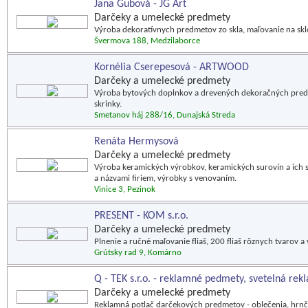
Jana Gubová - JG Art
Darčeky a umelecké predmety
Výroba dekoratívnych predmetov zo skla, maľovanie na skl
Švermova 188, Medzilaborce
Kornélia Cserepesová - ARTWOOD
Darčeky a umelecké predmety
Výroba bytových doplnkov a drevených dekoračných predmet
skrinky.
Smetanov háj 288/16, Dunajská Streda
Renáta Hermysová
Darčeky a umelecké predmety
Výroba keramických výrobkov, keramických surovín a ich 
a názvami firiem, výrobky s venovaním.
Vinice 3, Pezinok
PRESENT - KOM s.r.o.
Darčeky a umelecké predmety
Plnenie a ručné maľovanie fliaš, 200 fliaš rôznych tvarov 
Grútsky rad 9, Komárno
Q - TEK s.r.o. - reklamné pedmety, svetelná rek
Darčeky a umelecké predmety
Reklamná potlač darčekových predmetov - oblečenia, hrnček