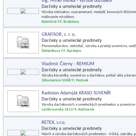
Ing. Mirko Ivanka - výroba odznakov
Darčeky a umelecké predmety
Výroba odznakov, vyznamenaní, medailí, kovových kľúčenie
maľovanie výrobkov.
Rybničná 59, Bratislava
GRAFISOR, s. r. o.
Darčeky a umelecké predmety
Písmomaliarstvo, sieťotlač, výroba a predaj suvenírov, oz
Štefánikova 59, Bardejov
Vladimír Čierny - REMIUM
Darčeky a umelecké predmety
Výroba keramiky, suvenírov a darčekov, potlač skla a keram
Záhumenice 5068/9, Pezinok
Radoslav Adamják KRASO SUVENÍR
Darčeky a umelecké predmety
Výroba darčekových a umeleckých predmetov a suvenírov 
Lanškrounská 1612/4, Kežmarok
RETEX, s.r.o.
Darčeky a umelecké predmety
Návrh a výroba darčekových predmetov - tričká, uteráky, pe