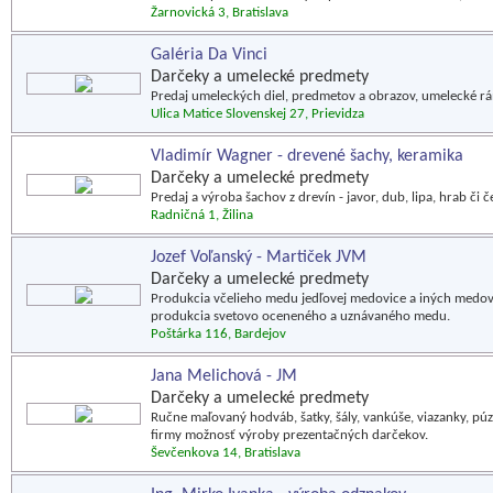
Žarnovická 3, Bratislava
Galéria Da Vinci
Darčeky a umelecké predmety
Predaj umeleckých diel, predmetov a obrazov, umelecké r
Ulica Matice Slovenskej 27, Prievidza
Vladimír Wagner - drevené šachy, keramika
Darčeky a umelecké predmety
Predaj a výroba šachov z drevín - javor, dub, lipa, hrab či
Radničná 1, Žilina
Jozef Voľanský - Martiček JVM
Darčeky a umelecké predmety
Produkcia včelieho medu jedľovej medovice a iných medov.
produkcia svetovo oceneného a uznávaného medu.
Poštárka 116, Bardejov
Jana Melichová - JM
Darčeky a umelecké predmety
Ručne maľovaný hodváb, šatky, šály, vankúše, viazanky, púzd
firmy možnosť výroby prezentačných darčekov.
Ševčenkova 14, Bratislava