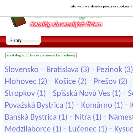
Táto webová stránka používa cookies. P
Firmy
azkatalog.eu
Darčeky a umelecké predmety
-
-
Slovensko
Bratislava
(3)
Pezinok
(3
-
-
Hlohovec
(2)
Košice
(2)
Prešov
(2)
-
-
Stropkov
(1)
Spišská Nová Ves
(1)
S
-
-
Považská Bystrica
(1)
Komárno
(1)
-
-
Banská Bystrica
(1)
Nitra
(1)
Námes
-
-
Medzilaborce
(1)
Lučenec
(1)
Kysu