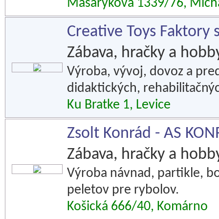
Masarykova 1339/76, Mich
Creative Toys Faktory s
Zábava, hračky a hobb
Výroba, vývoj, dovoz a pred
didaktických, rehabilitačn
Ku Bratke 1, Levice
Zsolt Konrád - AS KO
Zábava, hračky a hobb
Výroba návnad, partikle, bo
peletov pre rybolov.
Košická 666/40, Komárno