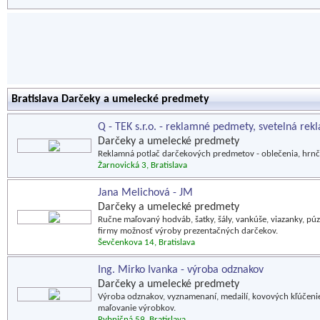
Bratislava Darčeky a umelecké predmety
Q - TEK s.r.o. - reklamné pedmety, svetelná rek
Darčeky a umelecké predmety
Reklamná potlač darčekových predmetov - oblečenia, hrnček
Žarnovická 3, Bratislava
Jana Melichová - JM
Darčeky a umelecké predmety
Ručne maľovaný hodváb, šatky, šály, vankúše, viazanky, púzd
firmy možnosť výroby prezentačných darčekov.
Ševčenkova 14, Bratislava
Ing. Mirko Ivanka - výroba odznakov
Darčeky a umelecké predmety
Výroba odznakov, vyznamenaní, medailí, kovových kľúčenie
maľovanie výrobkov.
Rybničná 59, Bratislava