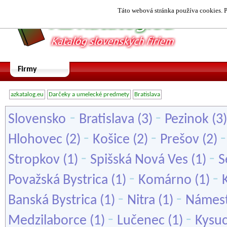
Táto webová stránka používa cookies. P
Firmy
azkatalog.eu
Darčeky a umelecké predmety
Bratislava
-
-
Slovensko
Bratislava
(3)
Pezinok
(3
-
-
Hlohovec
(2)
Košice
(2)
Prešov
(2)
-
-
Stropkov
(1)
Spišská Nová Ves
(1)
S
-
-
Považská Bystrica
(1)
Komárno
(1)
-
-
Banská Bystrica
(1)
Nitra
(1)
Námes
-
-
Medzilaborce
(1)
Lučenec
(1)
Kysu