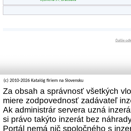
Ďalšie od
(c) 2010-2026 Katalóg firiem na Slovensku
Za obsah a správnosť všetkých vlo
miere zodpovednosť zadávateľ inz
Ak administrár servera uzná inzer
si právo takýto inzerát bez náhrad
Portál nemá nič spoločného s inzer