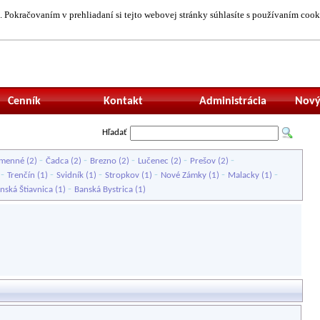
 Pokračovaním v prehliadaní si tejto webovej stránky súhlasíte s používaním cook
Neprihlásený uží
Cenník
Kontakt
Administrácia
Nový
Hľadať
-
-
-
-
-
menné
(2)
Čadca
(2)
Brezno
(2)
Lučenec
(2)
Prešov
(2)
-
-
-
-
-
-
)
Trenčín
(1)
Svidník
(1)
Stropkov
(1)
Nové Zámky
(1)
Malacky
(1)
-
nská Štiavnica
(1)
Banská Bystrica
(1)