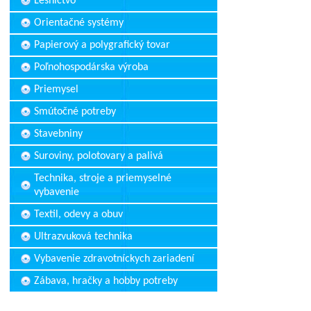
Lesníctvo
Orientačné systémy
Papierový a polygrafický tovar
Poľnohospodárska výroba
Priemysel
Smútočné potreby
Stavebniny
Suroviny, polotovary a palivá
Technika, stroje a priemyselné
vybavenie
Textil, odevy a obuv
Ultrazvuková technika
Vybavenie zdravotníckych zariadení
Zábava, hračky a hobby potreby