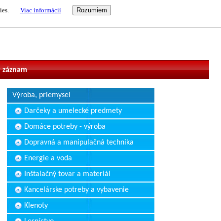
ies.
Viac informácií
vateľ
 záznam
Výroba, priemysel
Darčeky a umelecké predmety
Domáce potreby - výroba
Dopravná a manipulačná technika
Energie a voda
Inštalačný tovar a materiál
Kancelárske potreby a vybavenie
Klenoty