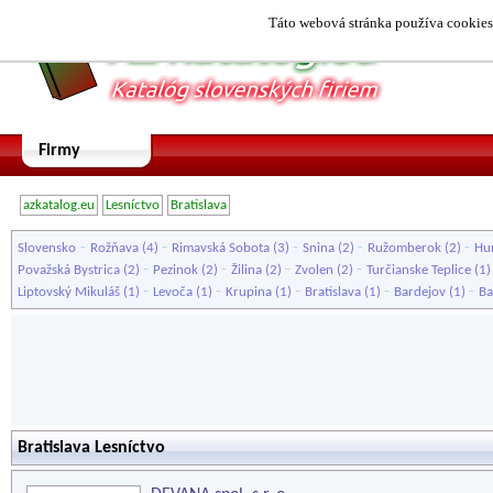
Táto webová stránka používa cookies.
Firmy
azkatalog.eu
Lesníctvo
Bratislava
-
-
-
-
-
Slovensko
Rožňava
(4)
Rimavská Sobota
(3)
Snina
(2)
Ružomberok
(2)
Hu
-
-
-
-
Považská Bystrica
(2)
Pezinok
(2)
Žilina
(2)
Zvolen
(2)
Turčianske Teplice
(1
-
-
-
-
-
Liptovský Mikuláš
(1)
Levoča
(1)
Krupina
(1)
Bratislava
(1)
Bardejov
(1)
Ba
Bratislava Lesníctvo