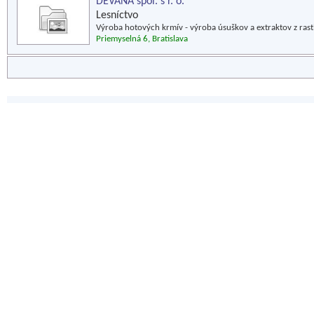
DEVANA spol. s r. o.
Lesníctvo
Výroba hotových krmív - výroba úsuškov a extraktov z rast
Priemyselná 6, Bratislava