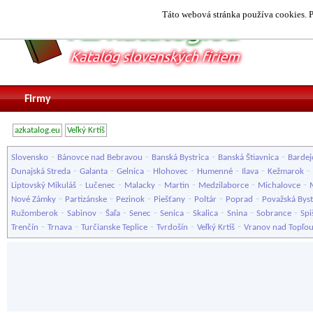
Táto webová stránka používa cookies. P
Firmy
azkatalog.eu
Veľký Krtíš
-
-
-
-
Slovensko
Bánovce nad Bebravou
Banská Bystrica
Banská Štiavnica
Bardej
-
-
-
-
-
-
-
Dunajská Streda
Galanta
Gelnica
Hlohovec
Humenné
Ilava
Kežmarok
-
-
-
-
-
-
Liptovský Mikuláš
Lučenec
Malacky
Martin
Medzilaborce
Michalovce
-
-
-
-
-
-
Nové Zámky
Partizánske
Pezinok
Piešťany
Poltár
Poprad
Považská Byst
-
-
-
-
-
-
-
-
Ružomberok
Sabinov
Šaľa
Senec
Senica
Skalica
Snina
Sobrance
Spi
-
-
-
-
-
Trenčín
Trnava
Turčianske Teplice
Tvrdošín
Veľký Krtíš
Vranov nad Topľo