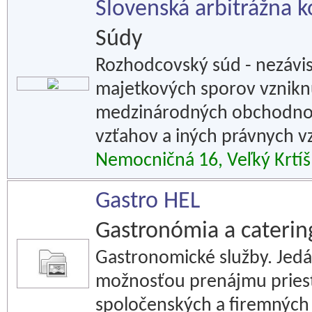
Slovenská arbitrážna k
Súdy
Rozhodcovský súd - nezávi
majetkových sporov vzniknu
medzinárodných obchodno-
vzťahov a iných právnych v
Nemocničná 16, Veľký Krtíš
Gastro HEL
Gastronómia a caterin
Gastronomické služby. Jed
možnosťou prenájmu priest
spoločenských a firemných 