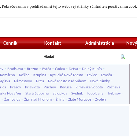
 Pokračovaním v prehliadaní si tejto webovej stránky súhlasíte s používaním cook
Neprihlásený uží
Cenník
Kontakt
Administrácia
Nový
Hľadať
-
-
-
-
-
-
-
ov
Bratislava
Brezno
Bytča
Čadca
Detva
Dolný Kubín
-
-
-
-
-
-
Komárno
Košice
Krupina
Kysucké Nové Mesto
Levice
Levoča
-
-
-
-
-
Myjava
Námestovo
Nitra
Nové Mesto nad Váhom
Nové Zámky
-
-
-
-
-
-
-
rica
Prešov
Prievidza
Púchov
Revúca
Rimavská Sobota
Rožňava
-
-
-
-
-
-
šská Nová Ves
Stará Ľubovňa
Stropkov
Svidník
Topoľčany
Trebišov
-
-
-
-
-
u
Žarnovica
Žiar nad Hronom
Žilina
Zlaté Moravce
Zvolen