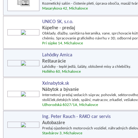
Kozmetický salón - čistenie pleti, úprava obočia, masáž tvá
Masarykova 42, Michalovce
UNICO SK, s.r.o.
Kúpeľne - predaj
Obklady, dlažby, sanitárna keramika, vane, sprchovacie kú
chémiu. Spracovanie grafického návrhu v 3D, odborné po
Pri sýpke 14, Michalovce
Lahôdky Amica
Reštaurácie
Lahôdky - teplé jedlá, šaláty, obložené misy a chlebíčky.
Hollého 60, Michalovce
Xxlnabytok.sk
Nábytok a bývanie
Internetový predaj sedacích súprav, pohoviek, sektorového 
stoličiek,detských izieb, spální, matracov, zrkadiel, vešiakov
Užhorodská 6027/1A, Michalovce
Ing. Peter Rauch - RAKO car servis
Autobazáre
Predaj ojazdených motorových vozidiel, náhradných dielov, 
Stavbárov 3, Michalovce