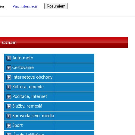
ies.
Viac informácií
vateľ
 záznam
Auto-moto
Cestovanie
Internetové obchody
Kultúra, umenie
Počítače, internet
Služby, remeslá
Spravodajstvo, médiá
Šport