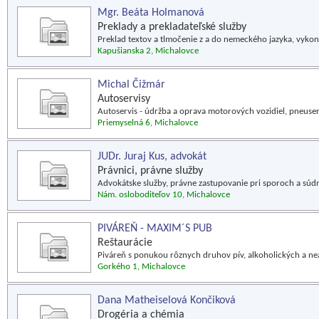
Mgr. Beáta Holmanová
Preklady a prekladateľské služby
Preklad textov a tlmočenie z a do nemeckého jazyka, vykon
Kapušianska 2, Michalovce
Michal Čižmár
Autoservisy
Autoservis - údržba a oprava motorových vozidiel, pneuser
Priemyselná 6, Michalovce
JUDr. Juraj Kus, advokát
Právnici, právne služby
Advokátske služby, právne zastupovanie pri sporoch a súd
Nám. osloboditeľov 10, Michalovce
PIVÁREŇ - MAXIM´S PUB
Reštaurácie
Piváreň s ponukou rôznych druhov pív, alkoholických a ne
Gorkého 1, Michalovce
Dana Matheiselová Končiková
Drogéria a chémia