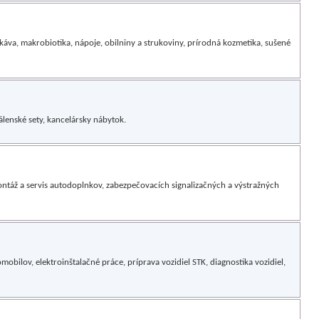
káva, makrobiotika, nápoje, obilniny a strukoviny, prírodná kozmetika, sušené
dálenské sety, kancelársky nábytok.
ntáž a servis autodoplnkov, zabezpečovacích signalizačných a výstražných
obilov, elektroinštalačné práce, príprava vozidiel STK, diagnostika vozidiel,