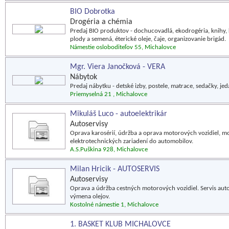
BIO Dobrotka
Drogéria a chémia
Predaj BIO produktov - dochucovadlá, ekodrogéria, knihy, 
plody a semená, éterické oleje, čaje, organizovanie brigád.
Námestie osloboditeľov 55, Michalovce
Mgr. Viera Janočková - VERA
Nábytok
Predaj nábytku - detské izby, postele, matrace, sedačky, je
Priemyselná 21 , Michalovce
Mikuláš Luco - autoelektrikár
Autoservisy
Oprava karosérií, údržba a oprava motorových vozidiel, mo
elektrotechnických zariadení do automobilov.
A.S.Puškina 928, Michalovce
Milan Hricik - AUTOSERVIS
Autoservisy
Oprava a údržba cestných motorových vozidiel. Servis autom
výmena olejov.
Kostolné námestie 1, Michalovce
1. BASKET KLUB MICHALOVCE