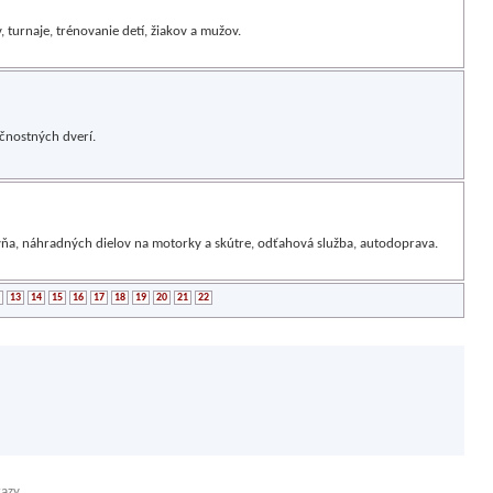
turnaje, trénovanie detí, žiakov a mužov.
čnostných dverí.
vňa, náhradných dielov na motorky a skútre, odťahová služba, autodoprava.
13
14
15
16
17
18
19
20
21
22
kazy