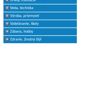
Úrady, inštitúcie
Veda, technika
Výroba, priemysel
Vzdelávanie, školy
Zábava, hobby
Zdravie, životný štýl