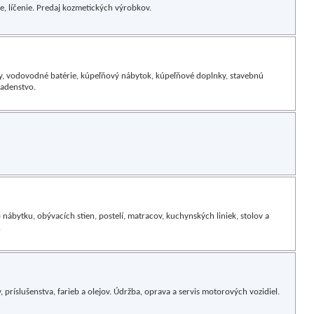
re, líčenie. Predaj kozmetických výrobkov.
ty, vodovodné batérie, kúpeľňový nábytok, kúpeľňové doplnky, stavebnú
radenstvo.
nábytku, obývacích stien, postelí, matracov, kuchynských liniek, stolov a
.
príslušenstva, farieb a olejov. Údržba, oprava a servis motorových vozidiel.