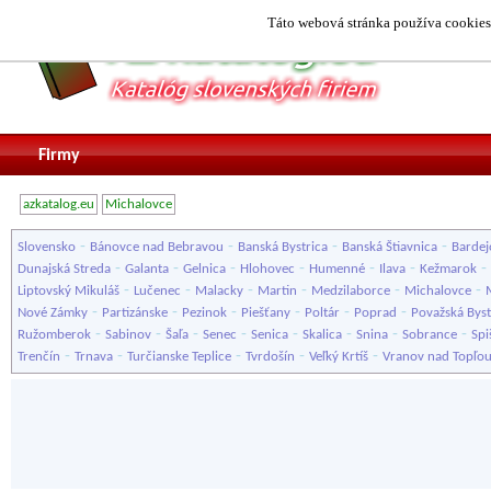
Táto webová stránka používa cookies.
Firmy
azkatalog.eu
Michalovce
-
-
-
-
Slovensko
Bánovce nad Bebravou
Banská Bystrica
Banská Štiavnica
Bardej
-
-
-
-
-
-
-
Dunajská Streda
Galanta
Gelnica
Hlohovec
Humenné
Ilava
Kežmarok
-
-
-
-
-
-
Liptovský Mikuláš
Lučenec
Malacky
Martin
Medzilaborce
Michalovce
-
-
-
-
-
-
Nové Zámky
Partizánske
Pezinok
Piešťany
Poltár
Poprad
Považská Byst
-
-
-
-
-
-
-
-
Ružomberok
Sabinov
Šaľa
Senec
Senica
Skalica
Snina
Sobrance
Spi
-
-
-
-
-
Trenčín
Trnava
Turčianske Teplice
Tvrdošín
Veľký Krtíš
Vranov nad Topľo