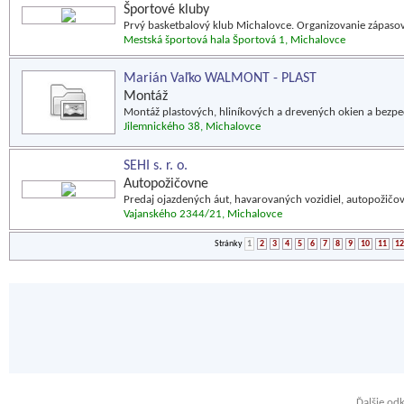
Športové kluby
Prvý basketbalový klub Michalovce. Organizovanie zápasov, 
Mestská športová hala Športová 1, Michalovce
Marián Vaľko WALMONT - PLAST
Montáž
Montáž plastových, hliníkových a drevených okien a bezpe
Jilemnického 38, Michalovce
SEHI s. r. o.
Autopožičovne
Predaj ojazdených áut, havarovaných vozidiel, autopožičo
Vajanského 2344/21, Michalovce
Stránky
1
2
3
4
5
6
7
8
9
10
11
12
Ďalšie od