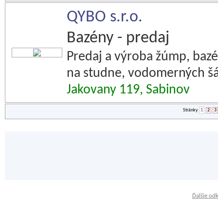
QYBO s.r.o.
Bazény - predaj
Predaj a výroba žúmp, bazé
na studne, vodomerných šá
Jakovany 119, Sabinov
Stránky
1
2
3
Ďalšie od