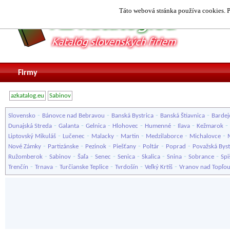
Táto webová stránka používa cookies. P
Firmy
azkatalog.eu
Sabinov
-
-
-
-
Slovensko
Bánovce nad Bebravou
Banská Bystrica
Banská Štiavnica
Bardej
-
-
-
-
-
-
-
Dunajská Streda
Galanta
Gelnica
Hlohovec
Humenné
Ilava
Kežmarok
-
-
-
-
-
-
Liptovský Mikuláš
Lučenec
Malacky
Martin
Medzilaborce
Michalovce
-
-
-
-
-
-
Nové Zámky
Partizánske
Pezinok
Piešťany
Poltár
Poprad
Považská Byst
-
-
-
-
-
-
-
-
Ružomberok
Sabinov
Šaľa
Senec
Senica
Skalica
Snina
Sobrance
Spi
-
-
-
-
-
Trenčín
Trnava
Turčianske Teplice
Tvrdošín
Veľký Krtíš
Vranov nad Topľo