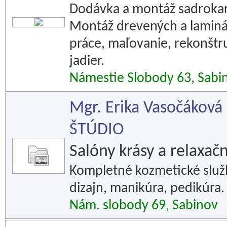
Dodávka a montáž sadrokar
Montáž drevených a laminá
práce, maľovanie, rekonštr
jadier.
Námestie Slobody 63, Sabi
Mgr. Erika Vasočáko
ŠTÚDIO
Salóny krásy a relaxač
Kompletné kozmetické služby
dizajn, manikúra, pedikúra.
Nám. slobody 69, Sabinov