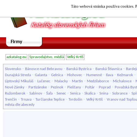
Táto webová stránka používa cookies. P
Firmy
azkatalog.eu
Spravodajstvo, médiá
Veľký Krtíš
-
-
-
-
Slovensko
Bánovce nad Bebravou
Banská Bystrica
Banská Štiavnica
Bardej
-
-
-
-
-
-
-
Dunajská Streda
Galanta
Gelnica
Hlohovec
Humenné
Ilava
Kežmarok
-
-
-
-
-
-
Liptovský Mikuláš
Lučenec
Malacky
Martin
Medzilaborce
Michalovce
-
-
-
-
-
-
Nové Zámky
Partizánske
Pezinok
Piešťany
Poltár
Poprad
Považská Byst
-
-
-
-
-
-
-
-
Ružomberok
Sabinov
Šaľa
Senec
Senica
Skalica
Snina
Sobrance
Spi
-
-
-
-
-
Trenčín
Trnava
Turčianske Teplice
Tvrdošín
Veľký Krtíš
Vranov nad Topľo
města dle abecedy