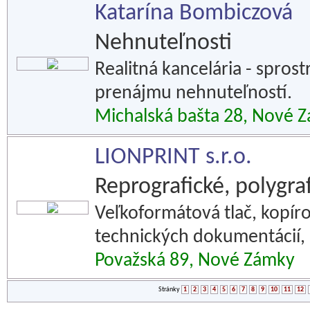
Katarína Bombiczová
Nehnuteľnosti
Realitná kancelária - spros
prenájmu nehnuteľností.
Michalská bašta 28, Nové 
LIONPRINT s.r.o.
Reprografické, polygraf
Veľkoformátová tlač, kopír
technických dokumentácií, d
Považská 89, Nové Zámky
Stránky
1
2
3
4
5
6
7
8
9
10
11
12