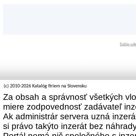
Ďalšie od
(c) 2010-2026 Katalóg firiem na Slovensku
Za obsah a správnosť všetkých vlo
miere zodpovednosť zadávateľ inz
Ak administrár servera uzná inzer
si právo takýto inzerát bez náhrad
Portál nemá nič spoločného s inzer