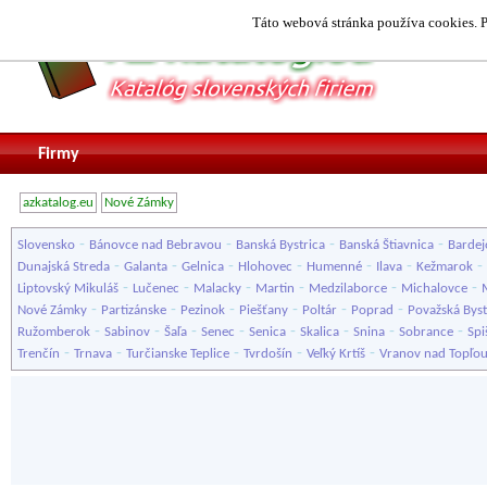
Táto webová stránka používa cookies. P
Firmy
azkatalog.eu
Nové Zámky
-
-
-
-
Slovensko
Bánovce nad Bebravou
Banská Bystrica
Banská Štiavnica
Bardej
-
-
-
-
-
-
-
Dunajská Streda
Galanta
Gelnica
Hlohovec
Humenné
Ilava
Kežmarok
-
-
-
-
-
-
Liptovský Mikuláš
Lučenec
Malacky
Martin
Medzilaborce
Michalovce
-
-
-
-
-
-
Nové Zámky
Partizánske
Pezinok
Piešťany
Poltár
Poprad
Považská Byst
-
-
-
-
-
-
-
-
Ružomberok
Sabinov
Šaľa
Senec
Senica
Skalica
Snina
Sobrance
Spi
-
-
-
-
-
Trenčín
Trnava
Turčianske Teplice
Tvrdošín
Veľký Krtíš
Vranov nad Topľo