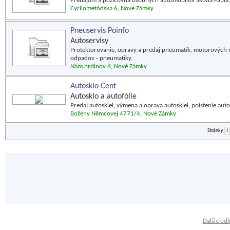
Prenájom a požičovňa osobných automobilov Škoda Fabia, 
Cyrilometódska 6, Nové Zámky
Pneuservis Poinfo
Autoservisy
Protektorovanie, opravy a predaj pneumatík, motorových v
odpadov - pneumatiky.
Nám.hrdinov 8, Nové Zámky
Autosklo Cent
Autosklo a autofólie
Predaj autoskiel, výmena a oprava autoskiel, poistenie auto
Boženy Němcovej 4771/4, Nové Zámky
Stránky
1
Ďalšie od