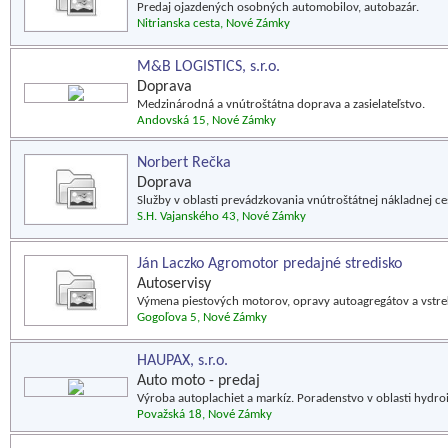
Predaj ojazdených osobných automobilov, autobazár.
Nitrianska cesta, Nové Zámky
M&B LOGISTICS, s.r.o.
Doprava
Medzinárodná a vnútroštátna doprava a zasielateľstvo.
Andovská 15, Nové Zámky
Norbert Rečka
Doprava
Služby v oblasti prevádzkovania vnútroštátnej nákladnej ce
S.H. Vajanského 43, Nové Zámky
Ján Laczko Agromotor predajné stredisko
Autoservisy
Výmena piestových motorov, opravy autoagregátov a vstre
Gogoľova 5, Nové Zámky
HAUPAX, s.r.o.
Auto moto - predaj
Výroba autoplachiet a markíz. Poradenstvo v oblasti hydroi
Považská 18, Nové Zámky