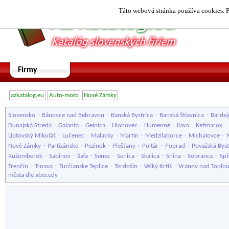
Táto webová stránka používa cookies. P
Firmy
azkatalog.eu
Auto-moto
Nové Zámky
-
-
-
-
Slovensko
Bánovce nad Bebravou
Banská Bystrica
Banská Štiavnica
Bardej
-
-
-
-
-
-
-
Dunajská Streda
Galanta
Gelnica
Hlohovec
Humenné
Ilava
Kežmarok
-
-
-
-
-
-
Liptovský Mikuláš
Lučenec
Malacky
Martin
Medzilaborce
Michalovce
-
-
-
-
-
-
Nové Zámky
Partizánske
Pezinok
Piešťany
Poltár
Poprad
Považská Byst
-
-
-
-
-
-
-
-
Ružomberok
Sabinov
Šaľa
Senec
Senica
Skalica
Snina
Sobrance
Spi
-
-
-
-
-
Trenčín
Trnava
Turčianske Teplice
Tvrdošín
Veľký Krtíš
Vranov nad Topľo
města dle abecedy