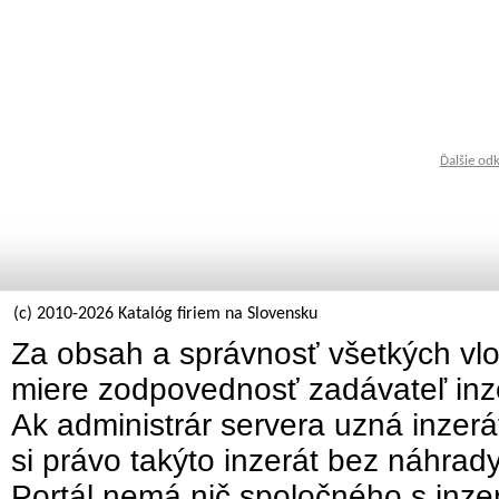
Ďalšie od
(c) 2010-2026 Katalóg firiem na Slovensku
Za obsah a správnosť všetkých vlo
miere zodpovednosť zadávateľ inz
Ak administrár servera uzná inzer
si právo takýto inzerát bez náhrad
Portál nemá nič spoločného s inzer