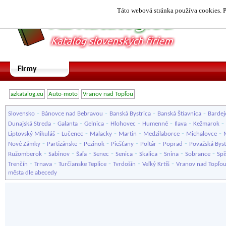
Táto webová stránka používa cookies. P
Firmy
azkatalog.eu
Auto-moto
Vranov nad Topľou
-
-
-
-
Slovensko
Bánovce nad Bebravou
Banská Bystrica
Banská Štiavnica
Bardej
-
-
-
-
-
-
-
Dunajská Streda
Galanta
Gelnica
Hlohovec
Humenné
Ilava
Kežmarok
-
-
-
-
-
-
Liptovský Mikuláš
Lučenec
Malacky
Martin
Medzilaborce
Michalovce
-
-
-
-
-
-
Nové Zámky
Partizánske
Pezinok
Piešťany
Poltár
Poprad
Považská Byst
-
-
-
-
-
-
-
-
Ružomberok
Sabinov
Šaľa
Senec
Senica
Skalica
Snina
Sobrance
Spi
-
-
-
-
-
Trenčín
Trnava
Turčianske Teplice
Tvrdošín
Veľký Krtíš
Vranov nad Topľo
města dle abecedy