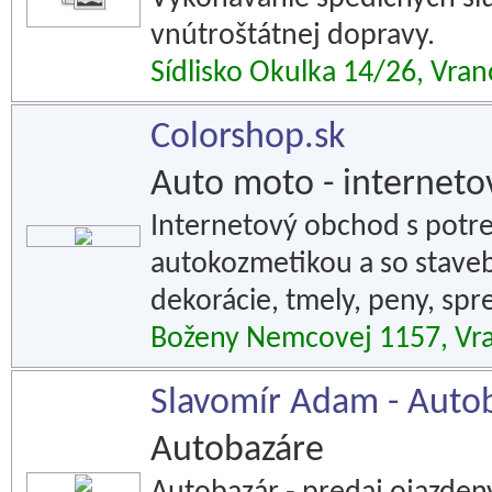
vnútroštátnej dopravy.
Sídlisko Okulka 14/26, Vra
Colorshop.sk
Auto moto - internet
Internetový obchod s potr
autokozmetikou a so staveb
dekorácie, tmely, peny, spr
Boženy Nemcovej 1157, Vr
Slavomír Adam - Auto
Autobazáre