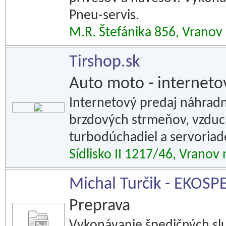
Pneu-servis.
M.R. Štefánika 856, Vranov
Tirshop.sk
Auto moto - internet
Internetový predaj náhradn
brzdových strmeňov, vzdu
turbodúchadiel a servori
Sídlisko II 1217/46, Vranov
Michal Turčik - EKOSP
Preprava
Vykonávanie špedičných sl