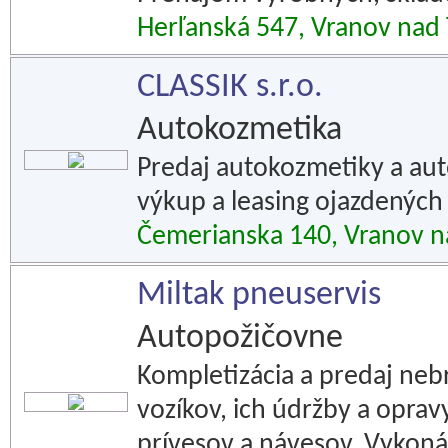
Herľanská 547, Vranov nad
CLASSIK s.r.o.
Autokozmetika
Predaj autokozmetiky a aut
výkup a leasing ojazdených
Čemerianska 140, Vranov n
Miltak pneuservis
Autopožičovne
Kompletizácia a predaj neb
vozíkov, ich údržby a oprav
prívesov a návesov. Vykoná