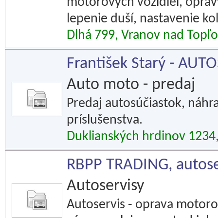
motorových vozidiel, opra
lepenie duší, nastavenie kol
Dlhá 799, Vranov nad Topľ
František Starý - AUT
Auto moto - predaj
Predaj autosúčiastok, náhra
príslušenstva.
Duklianských hrdinov 1234
RBPP TRADING, autose
Autoservisy
Autoservis - oprava motoro