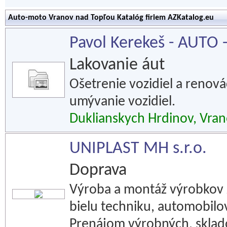
Auto-moto Vranov nad Topľou Katalóg firiem AZKatalog.eu
Pavol Kerekeš - AUTO 
Lakovanie áut
Ošetrenie vozidiel a renová
umývanie vozidiel.
Duklianskych Hrdinov, Vra
UNIPLAST MH s.r.o.
Doprava
Výroba a montáž výrobkov z
bielu techniku, automobilov
Prenájom výrobných, sklado