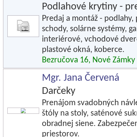
Podlahové krytiny - pr
Predaj a montáž - podlahy,
schody, solárne systémy, g
interiérové, vchodové dvere
plastové okná, koberce.
Bezručova 16, Nové Zámky
Mgr. Jana Červená
Darčeky
Prenájom svadobných návlek
štóly na stoly, saténové suk
obradnej siene. Zabezpeče
priestorov.