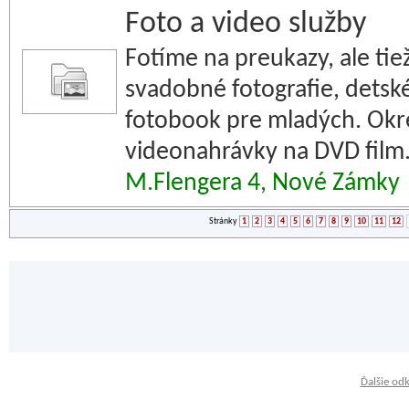
Foto a video služby
Fotíme na preukazy, ale ti
svadobné fotografie, detské
fotobook pre mladých. Ok
videonahrávky na DVD film
M.Flengera 4, Nové Zámky
Stránky
1
2
3
4
5
6
7
8
9
10
11
12
Ďalšie od