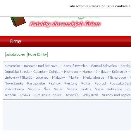
Táto webová stránka používa cookies. P
Firmy
azkatalog.eu
Nové Zámky
-
-
-
-
Slovensko
Bánovce nad Bebravou
Banská Bystrica
Banská Štiavnica
Bardej
-
-
-
-
-
-
-
Dunajská Streda
Galanta
Gelnica
Hlohovec
Humenné
Ilava
Kežmarok
-
-
-
-
-
-
Liptovský Mikuláš
Lučenec
Malacky
Martin
Medzilaborce
Michalovce
-
-
-
-
-
-
Nové Zámky
Partizánske
Pezinok
Piešťany
Poltár
Poprad
Považská Byst
-
-
-
-
-
-
-
-
Ružomberok
Sabinov
Šaľa
Senec
Senica
Skalica
Snina
Sobrance
Spi
-
-
-
-
-
Trenčín
Trnava
Turčianske Teplice
Tvrdošín
Veľký Krtíš
Vranov nad Topľo