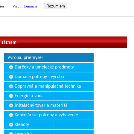
ies.
Viac informácií
vateľ
 záznam
Výroba, priemysel
Darčeky a umelecké predmety
Domáce potreby - výroba
Dopravná a manipulačná technika
Energie a voda
Inštalačný tovar a materiál
Kancelárske potreby a vybavenie
Klenoty