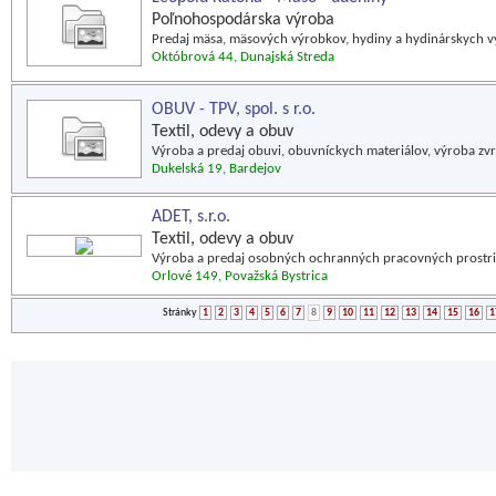
Poľnohospodárska výroba
Predaj mäsa, mäsových výrobkov, hydiny a hydinárskych v
Októbrová 44, Dunajská Streda
OBUV - TPV, spol. s r.o.
Textil, odevy a obuv
Výroba a predaj obuvi, obuvníckych materiálov, výroba zvr
Dukelská 19, Bardejov
ADET, s.r.o.
Textil, odevy a obuv
Výroba a predaj osobných ochranných pracovných prostried
Orlové 149, Považská Bystrica
Stránky
1
2
3
4
5
6
7
8
9
10
11
12
13
14
15
16
1