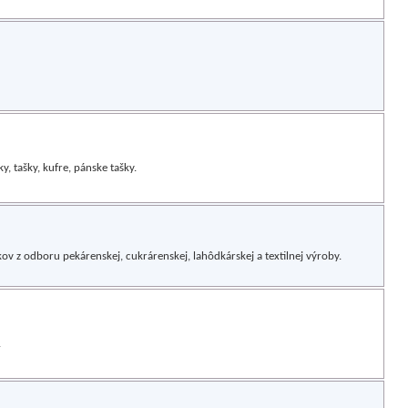
, tašky, kufre, pánske tašky.
íkov z odboru pekárenskej, cukrárenskej, lahôdkárskej a textilnej výroby.
.