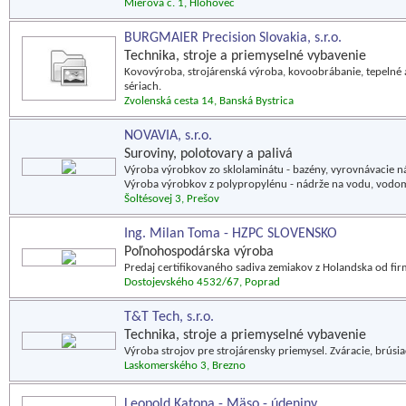
Mierová č. 1, Hlohovec
BURGMAIER Precision Slovakia, s.r.o.
Technika, stroje a priemyselné vybavenie
Kovovýroba, strojárenská výroba, kovoobrábanie, tepelné 
sériach.
Zvolenská cesta 14, Banská Bystrica
NOVAVIA, s.r.o.
Suroviny, polotovary a palivá
Výroba výrobkov zo sklolaminátu - bazény, vyrovnávacie nád
Výroba výrobkov z polypropylénu - nádrže na vodu, vodom
Šoltésovej 3, Prešov
Ing. Milan Toma - HZPC SLOVENSKO
Poľnohospodárska výroba
Predaj certifikovaného sadiva zemiakov z Holandska od fir
Dostojevského 4532/67, Poprad
T&T Tech, s.r.o.
Technika, stroje a priemyselné vybavenie
Výroba strojov pre strojárensky priemysel. Zváracie, brúsiac
Laskomerského 3, Brezno
Leopold Katona - Mäso - údeniny