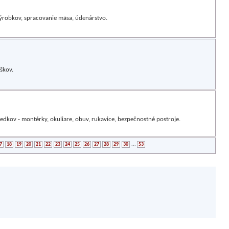
ýrobkov, spracovanie mäsa, údenárstvo.
škov.
kov - montérky, okuliare, obuv, rukavice, bezpečnostné postroje.
7
18
19
20
21
22
23
24
25
26
27
28
29
30
...
53