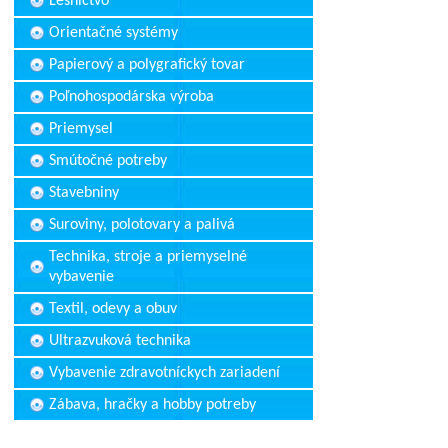
Lesníctvo
Orientačné systémy
Papierový a polygrafický tovar
Poľnohospodárska výroba
Priemysel
Smútočné potreby
Stavebniny
Suroviny, polotovary a palivá
Technika, stroje a priemyselné
vybavenie
Textil, odevy a obuv
Ultrazvuková technika
Vybavenie zdravotníckych zariadení
Zábava, hračky a hobby potreby