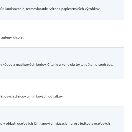
rožúr, laminovanie, termoviazanie, výroba papierenských výrobkov.
antény, displej.
ch kódov a matrixových kódov. Čítanie a kontrola textu, dátumu spotreby,
énových dielcov a hliníkových odliatkov.
o v oblasti oceľových lán, lanových viazacích prostriedkov a oceľových