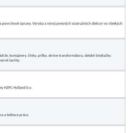
a povrchové úpravy. Výroba a vývoj presných sústružných dielcov vo všetkých
rže, kontajnery, člnky, prilby, skrine transformátora, detské šmýkačky.
erné šachty.
my HZPC Holland b.v.
e a leštiace práce.