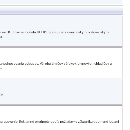
torov LKT, hlavne modelu LKT 81. Spolupráca s európskymi a slovenskými
a.
a zhodnocovania odpadov. Výroba tlmičov výfukov, plynových chladičov a
v.
úr.
spracovanie. Reklamné predmety podľa požiadavky zákazníka doplnené logami