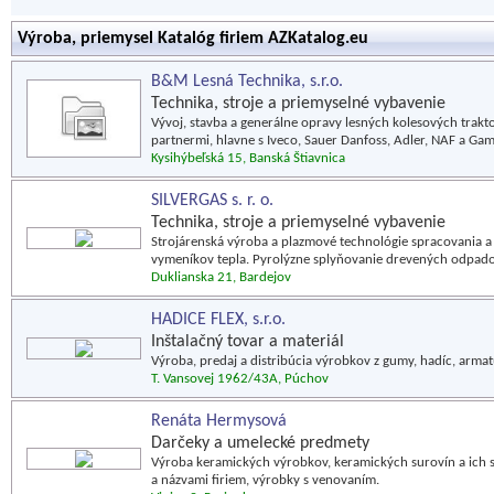
Výroba, priemysel Katalóg firiem AZKatalog.eu
B&M Lesná Technika, s.r.o.
Technika, stroje a priemyselné vybavenie
Vývoj, stavba a generálne opravy lesných kolesových trak
partnermi, hlavne s Iveco, Sauer Danfoss, Adler, NAF a Gam
Kysihýbeľská 15, Banská Štiavnica
SILVERGAS s. r. o.
Technika, stroje a priemyselné vybavenie
Strojárenská výroba a plazmové technológie spracovania 
vymeníkov tepla. Pyrolýzne splyňovanie drevených odpado
Duklianska 21, Bardejov
HADICE FLEX, s.r.o.
Inštalačný tovar a materiál
Výroba, predaj a distribúcia výrobkov z gumy, hadíc, armat
T. Vansovej 1962/43A, Púchov
Renáta Hermysová
Darčeky a umelecké predmety
Výroba keramických výrobkov, keramických surovín a ich 
a názvami firiem, výrobky s venovaním.