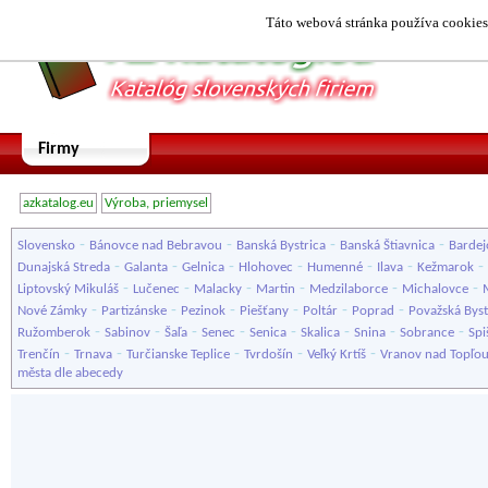
Táto webová stránka používa cookies.
Firmy
azkatalog.eu
Výroba, priemysel
-
-
-
-
Slovensko
Bánovce nad Bebravou
Banská Bystrica
Banská Štiavnica
Bardej
-
-
-
-
-
-
-
Dunajská Streda
Galanta
Gelnica
Hlohovec
Humenné
Ilava
Kežmarok
-
-
-
-
-
-
Liptovský Mikuláš
Lučenec
Malacky
Martin
Medzilaborce
Michalovce
-
-
-
-
-
-
Nové Zámky
Partizánske
Pezinok
Piešťany
Poltár
Poprad
Považská Byst
-
-
-
-
-
-
-
-
Ružomberok
Sabinov
Šaľa
Senec
Senica
Skalica
Snina
Sobrance
Spi
-
-
-
-
-
Trenčín
Trnava
Turčianske Teplice
Tvrdošín
Veľký Krtíš
Vranov nad Topľo
města dle abecedy