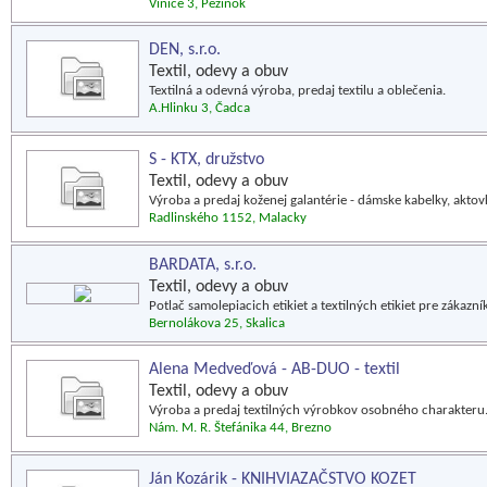
Vinice 3, Pezinok
DEN, s.r.o.
Textil, odevy a obuv
Textilná a odevná výroba, predaj textilu a oblečenia.
A.Hlinku 3, Čadca
S - KTX, družstvo
Textil, odevy a obuv
Výroba a predaj koženej galantérie - dámske kabelky, aktovky
Radlinského 1152, Malacky
BARDATA, s.r.o.
Textil, odevy a obuv
Potlač samolepiacich etikiet a textilných etikiet pre zákazn
Bernolákova 25, Skalica
Alena Medveďová - AB-DUO - textil
Textil, odevy a obuv
Výroba a predaj textilných výrobkov osobného charakteru
Nám. M. R. Štefánika 44, Brezno
Ján Kozárik - KNIHVIAZAČSTVO KOZET