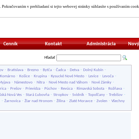
 Pokračovaním v prehliadaní si tejto webovej stránky súhlasíte s používaním cook
Neprihlásený uží
Cenník
Kontakt
Administrácia
Nový
Hľadať
-
-
-
-
-
-
-
ov
Bratislava
Brezno
Bytča
Čadca
Detva
Dolný Kubín
-
-
-
-
-
-
Komárno
Košice
Krupina
Kysucké Nové Mesto
Levice
Levoča
-
-
-
-
-
Myjava
Námestovo
Nitra
Nové Mesto nad Váhom
Nové Zámky
-
-
-
-
-
-
-
rica
Prešov
Prievidza
Púchov
Revúca
Rimavská Sobota
Rožňava
-
-
-
-
-
-
šská Nová Ves
Stará Ľubovňa
Stropkov
Svidník
Topoľčany
Trebišov
-
-
-
-
-
-
u
Žarnovica
Žiar nad Hronom
Žilina
Zlaté Moravce
Zvolen
Všechny