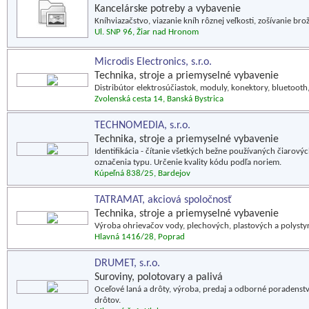
Kancelárske potreby a vybavenie
Kníhviazačstvo, viazanie kníh rôznej veľkosti, zošívanie b
Ul. SNP 96, Žiar nad Hronom
Microdis Electronics, s.r.o.
Technika, stroje a priemyselné vybavenie
Distribútor elektrosúčiastok, moduly, konektory, bluetooth, 
Zvolenská cesta 14, Banská Bystrica
TECHNOMEDIA, s.r.o.
Technika, stroje a priemyselné vybavenie
Identifikácia - čítanie všetkých bežne používaných čiarový
označenia typu. Určenie kvality kódu podľa noriem.
Kúpeľná 838/25, Bardejov
TATRAMAT, akciová spoločnosť
Technika, stroje a priemyselné vybavenie
Výroba ohrievačov vody, plechových, plastových a polystyr
Hlavná 1416/28, Poprad
DRUMET, s.r.o.
Suroviny, polotovary a palivá
Oceľové laná a drôty, výroba, predaj a odborné poradenstv
drôtov.