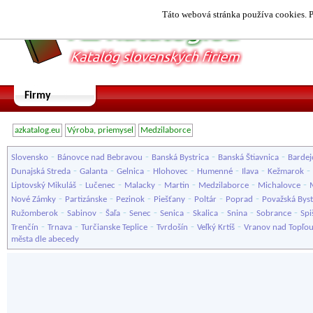
Táto webová stránka používa cookies. P
Firmy
azkatalog.eu
Výroba, priemysel
Medzilaborce
-
-
-
-
Slovensko
Bánovce nad Bebravou
Banská Bystrica
Banská Štiavnica
Bardej
-
-
-
-
-
-
-
Dunajská Streda
Galanta
Gelnica
Hlohovec
Humenné
Ilava
Kežmarok
-
-
-
-
-
-
Liptovský Mikuláš
Lučenec
Malacky
Martin
Medzilaborce
Michalovce
-
-
-
-
-
-
Nové Zámky
Partizánske
Pezinok
Piešťany
Poltár
Poprad
Považská Byst
-
-
-
-
-
-
-
-
Ružomberok
Sabinov
Šaľa
Senec
Senica
Skalica
Snina
Sobrance
Spi
-
-
-
-
-
Trenčín
Trnava
Turčianske Teplice
Tvrdošín
Veľký Krtíš
Vranov nad Topľo
města dle abecedy