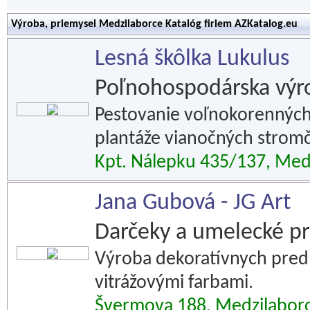
Výroba, priemysel Medzilaborce Katalóg firiem AZKatalog.eu
Lesná škôlka Lukulus
Poľnohospodárska výr
Pestovanie voľnokorenných
plantáže vianočných stromč
Kpt. Nálepku 435/137, Med
Jana Gubová - JG Art
Darčeky a umelecké p
Výroba dekoratívnych predm
vitrážovými farbami.
Švermova 188, Medzilabor