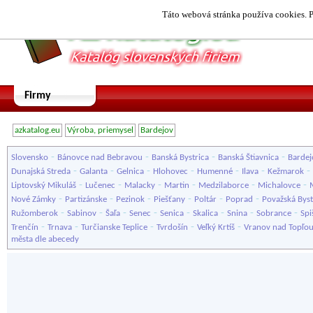
Táto webová stránka používa cookies. P
Firmy
azkatalog.eu
Výroba, priemysel
Bardejov
-
-
-
-
Slovensko
Bánovce nad Bebravou
Banská Bystrica
Banská Štiavnica
Bardej
-
-
-
-
-
-
-
Dunajská Streda
Galanta
Gelnica
Hlohovec
Humenné
Ilava
Kežmarok
-
-
-
-
-
-
Liptovský Mikuláš
Lučenec
Malacky
Martin
Medzilaborce
Michalovce
-
-
-
-
-
-
Nové Zámky
Partizánske
Pezinok
Piešťany
Poltár
Poprad
Považská Byst
-
-
-
-
-
-
-
-
Ružomberok
Sabinov
Šaľa
Senec
Senica
Skalica
Snina
Sobrance
Spi
-
-
-
-
-
Trenčín
Trnava
Turčianske Teplice
Tvrdošín
Veľký Krtíš
Vranov nad Topľo
města dle abecedy