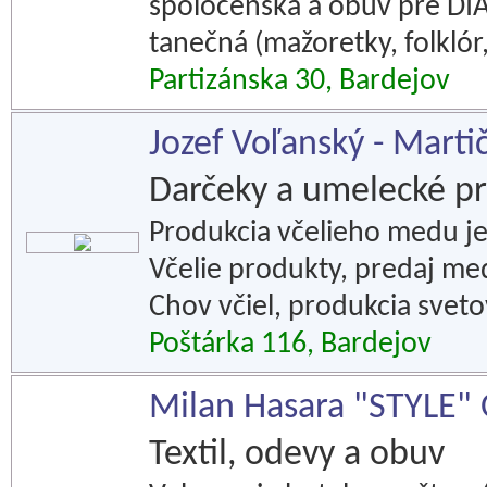
spoločenská a obuv pre DIA)
tanečná (mažoretky, folklór
Partizánska 30, Bardejov
Jozef Voľanský - Mart
Darčeky a umelecké p
Produkcia včelieho medu j
Včelie produkty, predaj m
Chov včiel, produkcia sve
Poštárka 116, Bardejov
Milan Hasara "STYLE
Textil, odevy a obuv