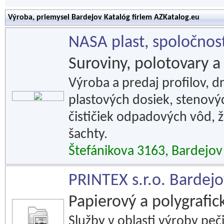
Výroba, priemysel Bardejov Katalóg firiem AZKatalog.eu
NASA plast, spoločno
Suroviny, polotovary a 
Výroba a predaj profilov, 
plastových dosiek, stenovýc
čističiek odpadových vôd,
šachty.
Štefánikova 3163, Bardejov
PRINTEX s.r.o. Bardejo
Papierový a polygrafic
Služby v oblasti výroby peč