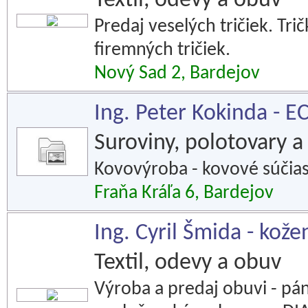
Textil, odevy a obuv
Predaj veselých tričiek. Tr
firemných tričiek.
Nový Sad 2, Bardejov
Ing. Peter Kokinda - 
Suroviny, polotovary a 
Kovovýroba - kovové súčiast
Fraňa Kráľa 6, Bardejov
Ing. Cyril Šmida - kož
Textil, odevy a obuv
Výroba a predaj obuvi - pán