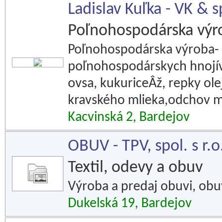
Ladislav Kuľka - VK & s
Poľnohospodárska výr
Poľnohospodárska výroba- 
poľnohospodárskych hnojív
ovsa, kukuriceÂž, repky ol
kravského mlieka,odchov 
Kacvinská 2, Bardejov
OBUV - TPV, spol. s r.o
Textil, odevy a obuv
Výroba a predaj obuvi, obu
Dukelská 19, Bardejov