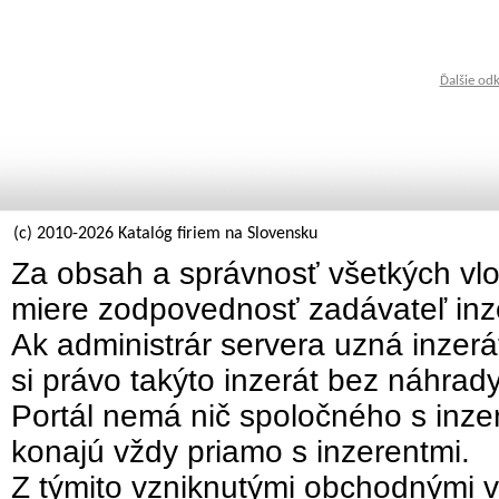
Ďalšie od
(c) 2010-2026 Katalóg firiem na Slovensku
Za obsah a správnosť všetkých vlo
miere zodpovednosť zadávateľ inz
Ak administrár servera uzná inzer
si právo takýto inzerát bez náhrad
Portál nemá nič spoločného s inzer
konajú vždy priamo s inzerentmi.
Z týmito vzniknutými obchodnými v