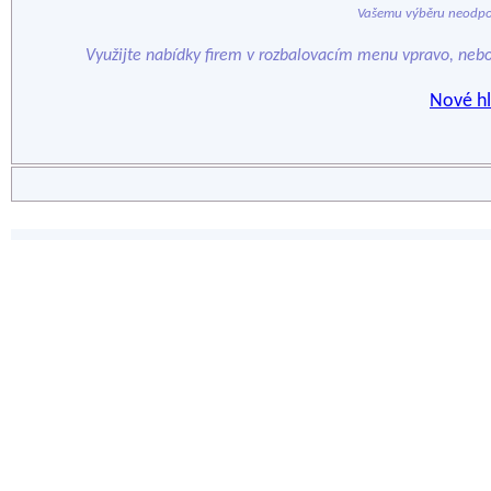
Vašemu výběru neodpo
Využijte nabídky firem v rozbalovacím menu vpravo, neb
Nové hl