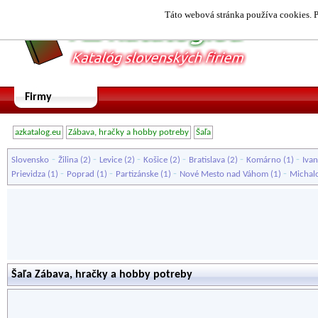
Táto webová stránka používa cookies. P
Firmy
azkatalog.eu
Zábava, hračky a hobby potreby
Šaľa
-
-
-
-
-
-
Slovensko
Žilina
(2)
Levice
(2)
Košice
(2)
Bratislava
(2)
Komárno
(1)
Ivan
-
-
-
-
Prievidza
(1)
Poprad
(1)
Partizánske
(1)
Nové Mesto nad Váhom
(1)
Michal
Šaľa Zábava, hračky a hobby potreby