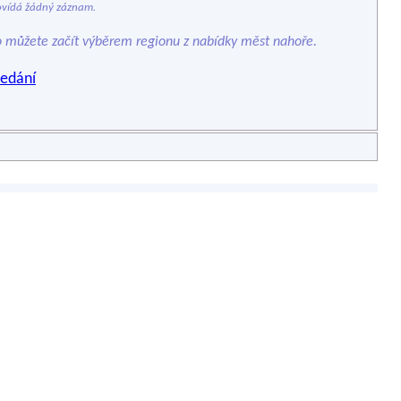
vídá žádný záznam.
o můžete začít výběrem regionu z nabídky měst nahoře.
edání