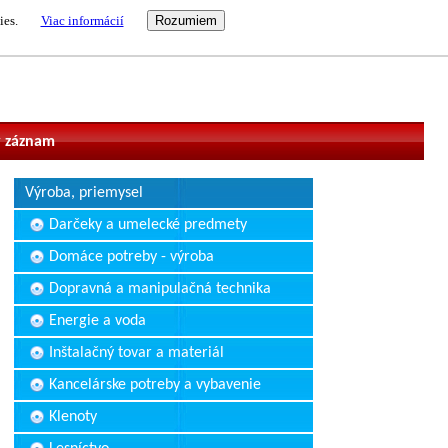
ies.
Viac informácií
vateľ
 záznam
Výroba, priemysel
Darčeky a umelecké predmety
Domáce potreby - výroba
Dopravná a manipulačná technika
Energie a voda
Inštalačný tovar a materiál
Kancelárske potreby a vybavenie
Klenoty