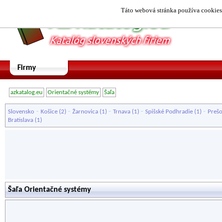
Táto webová stránka používa cookies.
Firmy
azkatalog.eu
Orientačné systémy
Šaľa
-
-
-
-
-
Slovensko
Košice
(2)
Žarnovica
(1)
Trnava
(1)
Spišské Podhradie
(1)
Preš
Bratislava
(1)
Šaľa Orientačné systémy