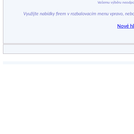
Vašemu výběru neodpo
Využijte nabídky firem v rozbalovacím menu vpravo, neb
Nové hl