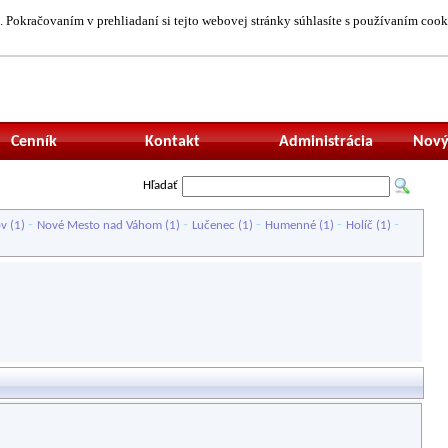
 Pokračovaním v prehliadaní si tejto webovej stránky súhlasíte s používaním cook
Neprihlásený uží
Cenník
Kontakt
Administrácia
Nový
Hľadať
-
-
-
-
-
ov
(1)
Nové Mesto nad Váhom
(1)
Lučenec
(1)
Humenné
(1)
Holíč
(1)