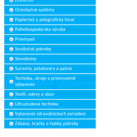
Lesníctvo
Orientačné systémy
Papierový a polygrafický tovar
Poľnohospodárska výroba
Priemysel
Smútočné potreby
Stavebniny
Suroviny, polotovary a palivá
Technika, stroje a priemyselné
vybavenie
Textil, odevy a obuv
Ultrazvuková technika
Vybavenie zdravotníckych zariadení
Zábava, hračky a hobby potreby